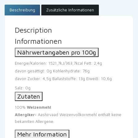
Beschreibung
Zusätzliche Informationen
Description
Informationen
Nährwertangaben pro 100g
Energie/Kalorien: 1521,7kJ/363,7kcal
Fett: 2,4g
davon gesättigt: 0g
Kohlenhydrate: 76g
davon Zucker: 4,5g
Ballaststoffe: 13g
Eiweiß: 10,6g
Salz: 0g
Zutaten
100%
Weizenmehl
Allergiker:
Aashirvaad Weizenvollkornmehl enthält keine
bekannten Allergene.
Mehr Information