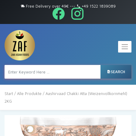
Free Delivery over 49€
---
+49 1522 1839089
SEARCH
Start
/
Alle Produkte
/ Aashirvaad Chakki Atta (Weizenvollkornmehl)
2KG