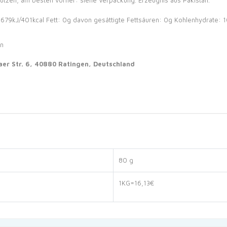
hützen, am besten vorher: siehe Verpackung. Erzeugnis aus Pakistan.
1679kJ/401kcal
Fett: 0g
davon gesättigte Fettsäuren: 0g
Kohlenhydrate: 1
en
r Str. 6, 40880 Ratingen, Deutschland
80 g
1KG=16,13€