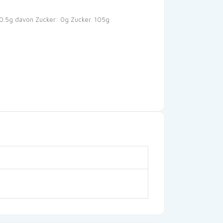
0.5g
davon Zucker: 0g
Zucker. 105g