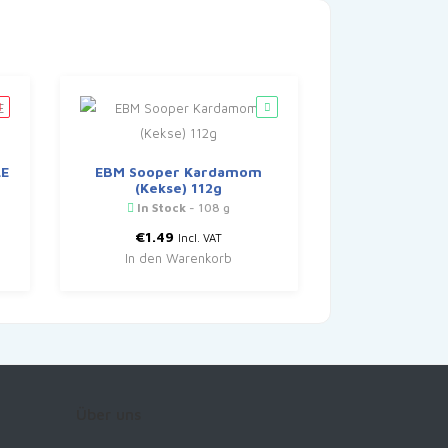
LE
EBM Sooper Kardamom
(Kekse) 112g
In Stock
- 108 g
€
1.49
Incl. VAT
In den Warenkorb
Über uns