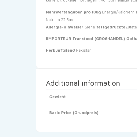
kühlen, trockenen Ort lagern, vor Sonnenlicht sc
Nährwertangaben pro 100g
Energie/Kalorien: 
Natrium 22.5mg
Allergie-Hinweise:
Siehe
fettgedruckte
Zutat
IIMPORTEUR Transfood (GROßHANDEL) Gothae
Herkunftsland
Pakistan
Additional information
Gewicht
Basic Price (Grundpreis)