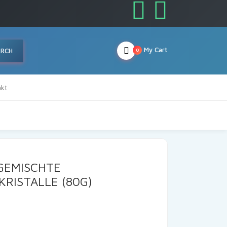
My Cart
ARCH
0
kt
GEMISCHTE
RISTALLE (80G)