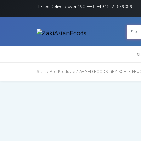
Free Delivery over 49€
---
+49 1522 1839089
St
Start
/
Alle Produkte
/ AHMED FOODS GEMISCHTE FRUC