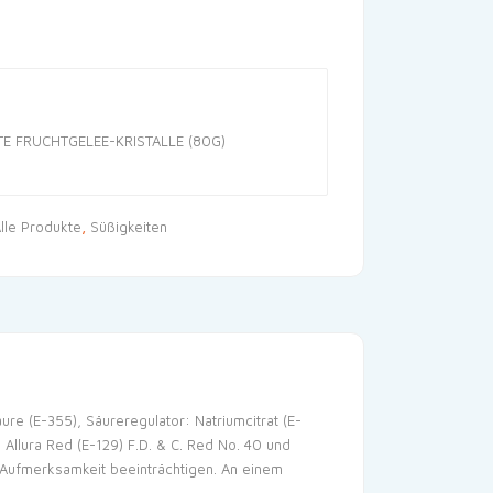
E FRUCHTGELEE-KRISTALLE (80G)
lle Produkte
,
Süßigkeiten
ure (E-355), Säureregulator: Natriumcitrat (E-
 Allura Red (E-129) F.D. & C. Red No. 40 und
ie Aufmerksamkeit beeinträchtigen. An einem