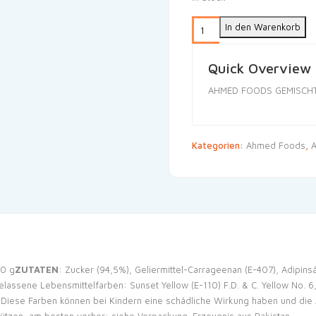
In den Warenkorb
Quick Overview
AHMED FOODS GEMISCHT
Kategorien:
Ahmed Foods
,
A
70 g
ZUTATEN
: Zucker (94,5%), Geliermittel-Carrageenan (E-407), Adipinsä
lassene Lebensmittelfarben: Sunset Yellow (E-110) F.D. & C. Yellow No. 6,
weis: Diese Farben können bei Kindern eine schädliche Wirkung haben und d