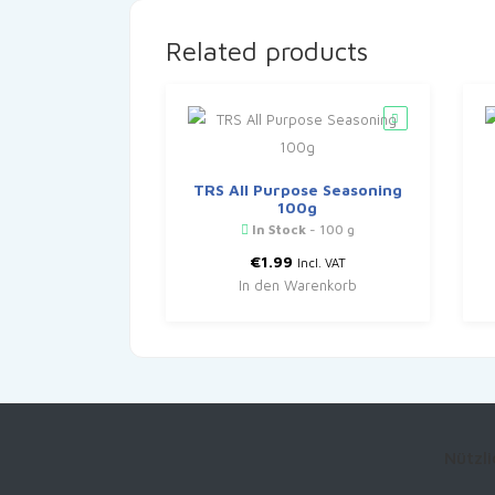
Related products
TRS All Purpose Seasoning
100g
In Stock
- 100 g
€
1.99
Incl. VAT
In den Warenkorb
Nützli