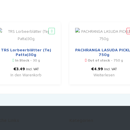
TRS Lorbeerblätter (Tej
PACHRANGA LASUDA PICK
Patta)30g
750g
In Stock
- 30 g
Out of stock
- 750 g
€
3.49
€
4.99
Incl. VAT
Incl. VAT
In den Warenkorb
Weiterlesen
che Links
Kategorien