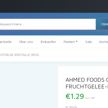
SE
artseite
Über uns
Einkaufen
Marken
Sale
Konta
HTGELEE-KRISTALLE (80G)
AHMED FOODS 
FRUCHTGELEE-K
€
1.29
Incl. VAT
In Stock