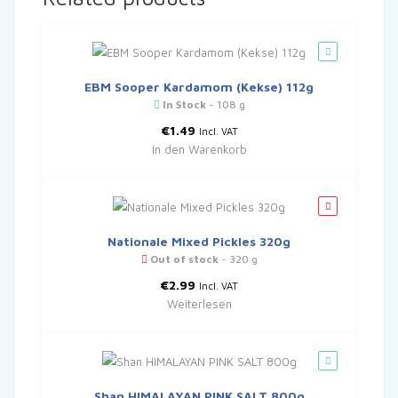
EBM Sooper Kardamom (Kekse) 112g
In Stock
- 108 g
€
1.49
Incl. VAT
In den Warenkorb
Nationale Mixed Pickles 320g
Out of stock
- 320 g
€
2.99
Incl. VAT
Weiterlesen
Shan HIMALAYAN PINK SALT 800g