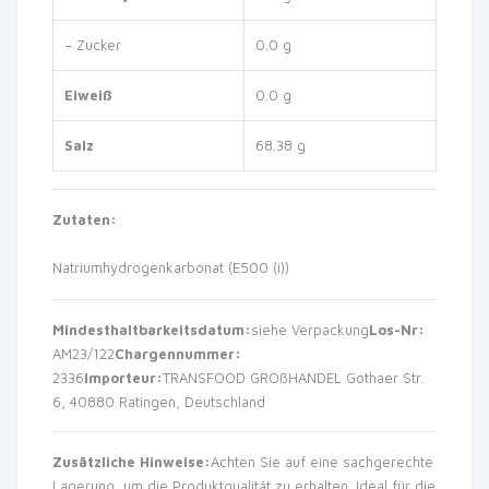
– Zucker
0.0 g
Eiweiß
0.0 g
Salz
68.38 g
Zutaten:
Natriumhydrogenkarbonat (E500 (i))
Mindesthaltbarkeitsdatum:
siehe Verpackung
Los-Nr:
AM23/122
Chargennummer:
2336
Importeur:
TRANSFOOD GROßHANDEL Gothaer Str.
6, 40880 Ratingen, Deutschland
Zusätzliche Hinweise:
Achten Sie auf eine sachgerechte
Lagerung, um die Produktqualität zu erhalten. Ideal für die