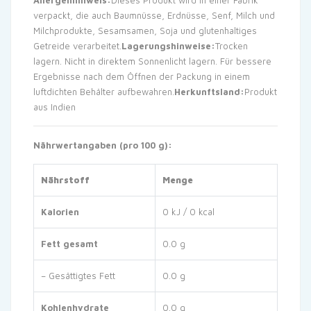
verpackt, die auch Baumnüsse, Erdnüsse, Senf, Milch und
Milchprodukte, Sesamsamen, Soja und glutenhaltiges
Getreide verarbeitet.
Lagerungshinweise:
Trocken
lagern. Nicht in direktem Sonnenlicht lagern. Für bessere
Ergebnisse nach dem Öffnen der Packung in einem
luftdichten Behälter aufbewahren.
Herkunftsland:
Produkt
aus Indien
Nährwertangaben (pro 100 g):
Nährstoff
Menge
Kalorien
0 kJ / 0 kcal
Fett gesamt
0.0 g
– Gesättigtes Fett
0.0 g
Kohlenhydrate
0.0 g