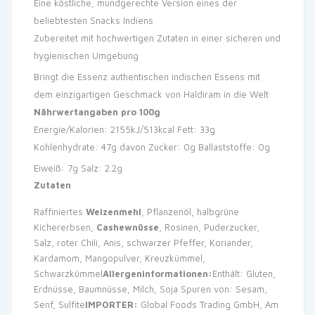
Eine köstliche, mundgerechte Version eines der
beliebtesten Snacks Indiens
Zubereitet mit hochwertigen Zutaten in einer sicheren und
hygienischen Umgebung
Bringt die Essenz authentischen indischen Essens mit
dem einzigartigen Geschmack von Haldiram in die Welt
Nährwertangaben pro 100g
Energie/Kalorien: 2155kJ/513kcal
Fett: 33g
Kohlenhydrate: 47g
davon Zucker: 0g
Ballaststoffe: 0g
Eiweiß: 7g
Salz: 2.2g
Zutaten
Raffiniertes
Weizenmehl
, Pflanzenöl, halbgrüne
Kichererbsen,
Cashewnüsse
, Rosinen, Puderzucker,
Salz, roter Chili, Anis, schwarzer Pfeffer, Koriander,
Kardamom, Mangopulver, Kreuzkümmel,
Schwarzkümmel
Allergeninformationen:
Enthält: Gluten,
Erdnüsse, Baumnüsse, Milch, Soja Spuren von: Sesam,
Senf, Sulfite
IMPORTER:
Global Foods Trading GmbH, Am