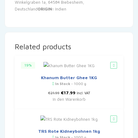
Winkelgraben 1a, 64584 Biebesheim,
Deutschland
ORIGIN:
Indien
Related products
19%
Khanum Butter Ghee 1KG
In Stock
- 1000 g
Ursprünglicher
Aktueller
€
17.99
€
21.99
Incl. VAT
Preis
Preis
In den Warenkorb
war:
ist:
€21.99
€17.99.
TRS Rote Kidneybohnen 1kg
In Stock
- 1000 g