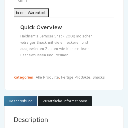
In Stock
In den Warenkorb
Quick Overview
Haldiram’s Samosa Snack 200g Indischer
würziger Snack mit vielen leckeren und
ausgewählten Zutaten wie Kichererbsen,
Cashewnüssen und Rosinen.
Kategorien:
Alle Produkte
,
Fertige Produkte
,
Snacks
Beschreibung
Zusätzliche Informationen
Description