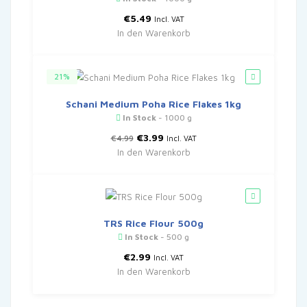
€
5.49
Incl. VAT
In den Warenkorb
21%
Schani Medium Poha Rice Flakes 1kg
In Stock
- 1000 g
Ursprünglicher
Aktueller
€
3.99
€
4.99
Incl. VAT
Preis
Preis
In den Warenkorb
war:
ist:
€4.99
€3.99.
TRS Rice Flour 500g
In Stock
- 500 g
€
2.99
Incl. VAT
In den Warenkorb