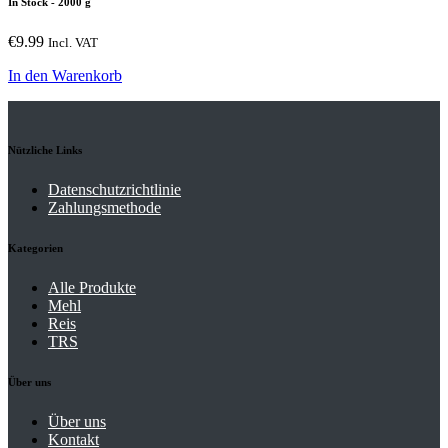
In Stock
- 2000 g
€
9.99
Incl. VAT
In den Warenkorb
Nützliche Links
Datenschutzrichtlinie
Zahlungsmethode
Kategorien
Alle Produkte
Mehl
Reis
TRS
Über uns
Über uns
Kontakt