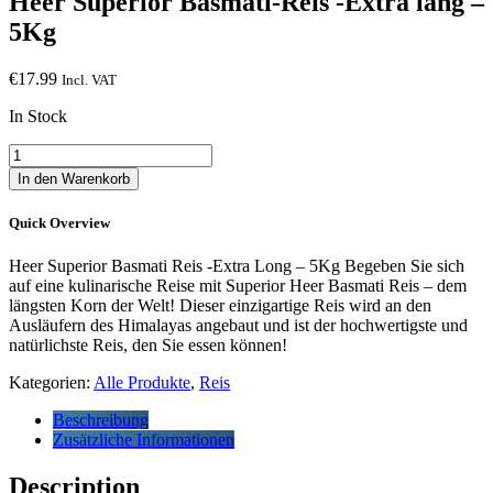
Heer Superior Basmati-Reis -Extra lang –
5Kg
€
17.99
Incl. VAT
In Stock
Heer
Superior
In den Warenkorb
Basmati-
Reis
Quick Overview
-
Extra
Heer Superior Basmati Reis -Extra Long – 5Kg Begeben Sie sich
lang
auf eine kulinarische Reise mit Superior Heer Basmati Reis – dem
-
längsten Korn der Welt! Dieser einzigartige Reis wird an den
5Kg
Ausläufern des Himalayas angebaut und ist der hochwertigste und
Menge
natürlichste Reis, den Sie essen können!
Kategorien:
Alle Produkte
,
Reis
Beschreibung
Zusätzliche Informationen
Description