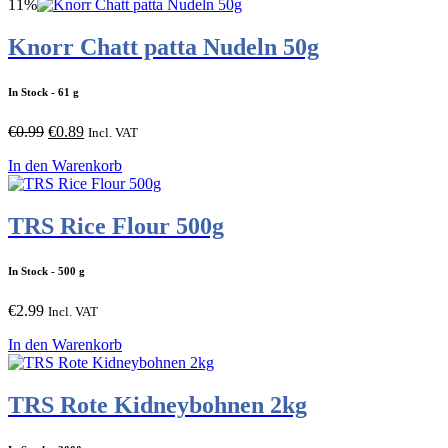
11%
Knorr Chatt patta Nudeln 50g
In Stock
- 61 g
Ursprünglicher
Aktueller
€
0.99
€
0.89
Incl. VAT
Preis
Preis
In den Warenkorb
war:
ist:
€0.99
€0.89.
TRS Rice Flour 500g
In Stock
- 500 g
€
2.99
Incl. VAT
In den Warenkorb
TRS Rote Kidneybohnen 2kg