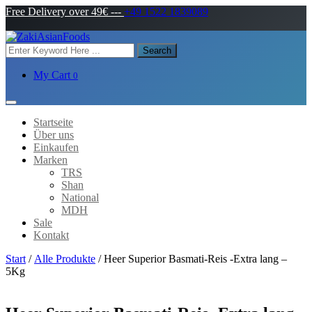
Free Delivery over 49€
---
+49 1522 1839089
Search
My Cart
0
Startseite
Über uns
Einkaufen
Marken
TRS
Shan
National
MDH
Sale
Kontakt
Start
/
Alle Produkte
/ Heer Superior Basmati-Reis -Extra lang –
5Kg