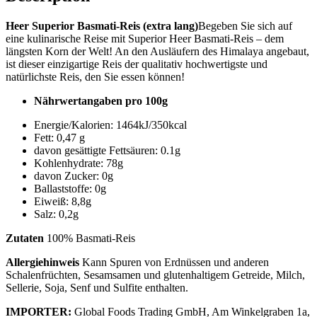
Heer Superior Basmati-Reis (extra lang)
Begeben Sie sich auf
eine kulinarische Reise mit Superior Heer Basmati-Reis – dem
längsten Korn der Welt! An den Ausläufern des Himalaya angebaut,
ist dieser einzigartige Reis der qualitativ hochwertigste und
natürlichste Reis, den Sie essen können!
Nährwertangaben pro 100g
Energie/Kalorien: 1464kJ/350kcal
Fett: 0,47 g
davon gesättigte Fettsäuren: 0.1g
Kohlenhydrate: 78g
davon Zucker: 0g
Ballaststoffe: 0g
Eiweiß: 8,8g
Salz: 0,2g
Zutaten
100% Basmati-Reis
Allergiehinweis
Kann Spuren von Erdnüssen und anderen
Schalenfrüchten, Sesamsamen und glutenhaltigem Getreide, Milch,
Sellerie, Soja, Senf und Sulfite enthalten.
IMPORTER:
Global Foods Trading GmbH, Am Winkelgraben 1a,