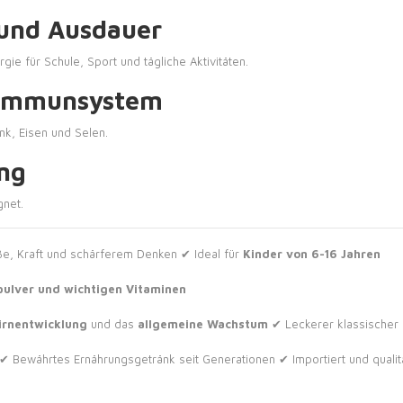
 und Ausdauer
ie für Schule, Sport und tägliche Aktivitäten.
s Immunsystem
ink, Eisen und Selen.
ung
gnet.
ße, Kraft und schärferem Denken
✔ Ideal für
Kinder von 6-16 Jahren
pulver und wichtigen Vitaminen
irnentwicklung
und das
allgemeine Wachstum
✔ Leckerer klassische
✔ Bewährtes Ernährungsgetränk seit Generationen
✔ Importiert und qual