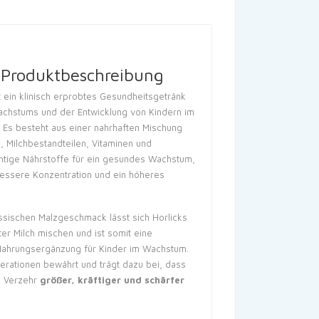
e Produktbeschreibung
t ein klinisch erprobtes Gesundheitsgetränk
achstums und der Entwicklung von Kindern im
. Es besteht aus einer nahrhaften Mischung
 Milchbestandteilen, Vitaminen und
ichtige Nährstoffe für ein gesundes Wachstum,
bessere Konzentration und ein höheres
assischen Malzgeschmack lässt sich Horlicks
lter Milch mischen und ist somit eine
Nahrungsergänzung für Kinder im Wachstum.
nerationen bewährt und trägt dazu bei, dass
m Verzehr
größer, kräftiger und schärfer