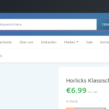
SE
artseite
Über uns
Einkaufen
Marken
Sale
Konta
0g
Horlicks Klassis
€
6.99
Incl. VAT
In Stock