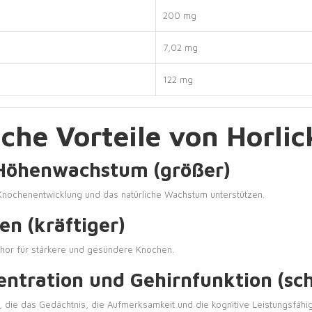
200 mg
7,02 mg
122 mg
che Vorteile von Horlic
s Höhenwachstum (größer)
e Knochenentwicklung und das natürliche Wachstum unterstützen.
en (kräftiger)
hor für stärkere und gesündere Knochen.
entration und Gehirnfunktion (sch
, die das Gedächtnis, die Aufmerksamkeit und die kognitive Leistungsfähig