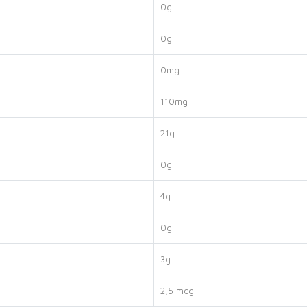
0g
0g
0mg
110mg
21g
0g
4g
0g
3g
2,5 mcg