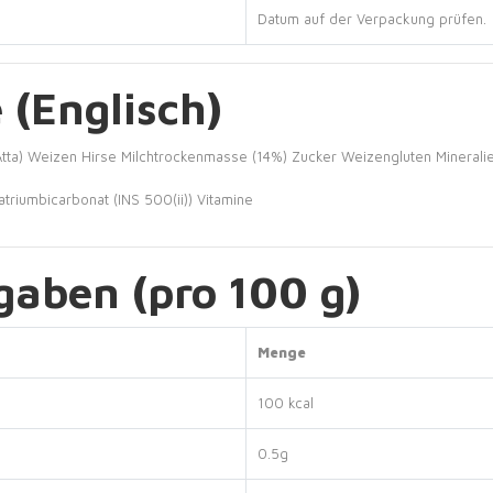
Datum auf der Verpackung prüfen.
 (Englisch)
tta)
Weizen
Hirse
Milchtrockenmasse (14%)
Zucker
Weizengluten
Minerali
atriumbicarbonat (INS 500(ii))
Vitamine
aben (pro 100 g)
Menge
100 kcal
0.5g