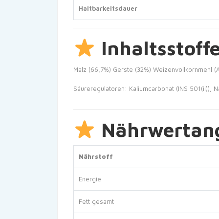
Haltbarkeitsdauer
Inhaltsstoffe
Malz (66,7%)
Gerste (32%)
Weizenvollkornmehl (A
Säureregulatoren: Kaliumcarbonat (INS 501(ii)), N
Nährwertang
Nährstoff
Energie
Fett gesamt