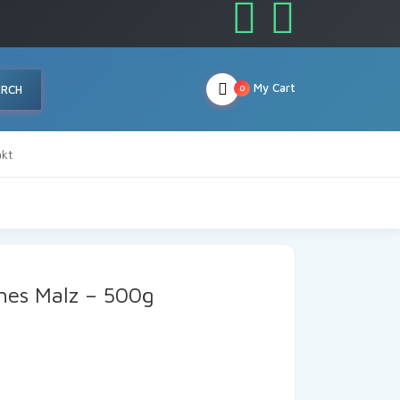
My Cart
ARCH
0
kt
ches Malz – 500g