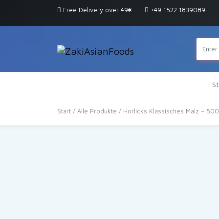
Free Delivery over 49€
---
+49 1522 1839089
St
Start
/
Alle Produkte
/ Horlicks Klassisches Malz – 50