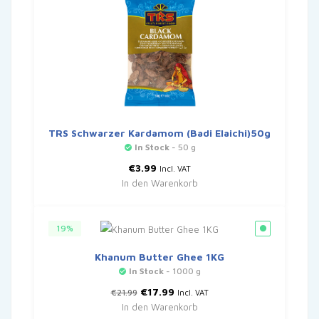
TRS Schwarzer Kardamom (Badi Elaichi)50g
In Stock
- 50 g
€
3.99
Incl. VAT
In den Warenkorb
19%
Khanum Butter Ghee 1KG
In Stock
- 1000 g
Ursprünglicher
Aktueller
€
17.99
€
21.99
Incl. VAT
Preis
Preis
In den Warenkorb
war:
ist: