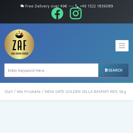
Free Delivery over 49€
---
+49 1522 1839089
SEARCH
Start
/
Alle Produkte
/ INDIA GATE GOLDEN SELLA BASMATI REIS 5kg