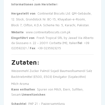
Informationen zum Hersteller:
Hergestellt von
: Continental Biscuits Ltd. QM-Gebäude,
12. Stock, Grundstück Nr. BC-15, Khayaban-e-Roomi,
Block 7, Clifton, K.D.A. Scheme No. 5, Karachi, Pakistan.
Website
:
www.continentalbiscuits.com.pk
Eingeführt von
: Fresh Tropical SRL by Jawad Via Alberto
da Giussano n. 22 – 20011 Corbetta (MI), Italien
Tel
: +39
023592321 /
Fax
: +39 0235923215
Zutaten:
Weizenmehl
Zucker
Palmöl
Sojaöl
Baumwollsamenöl
Salz
Backtriebmittel (E500, E503)
Emulgator (Sojalecithin)
Milch-Aroma
Kann enthalten
: Spuren von Milch, Eiern, Sulfiten,
Sesam.
Umweltzeichen
:
Schachtel
: PAP 21 – Papiersammlung