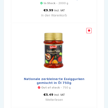
In Stock
- 2000 g
€
9.99
Incl. VAT
In den Warenkorb
Nationale zerkleinerte Essiggurken
gemischt in Öl 750g
Out of stock
- 750 g
€
5.49
Incl. VAT
Weiterlesen