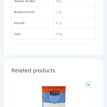
davon Zucker
34g
Ballaststoffe
1.1g
Eiweiß
4.1g
Salz
0.4g
Related products