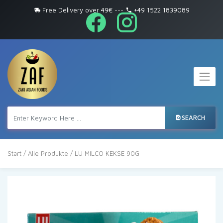
Free Delivery over 49€
---
+49 1522 1839089
SEARCH
Start
/
Alle Produkte
/ LU MILCO KEKSE 90G