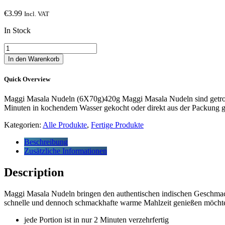
€
3.99
Incl. VAT
In Stock
Maggi
Masala
In den Warenkorb
Nudeln
(6X70g)420g
Quick Overview
Menge
Maggi Masala Nudeln (6X70g)420g Maggi Masala Nudeln sind getrock
Minuten in kochendem Wasser gekocht oder direkt aus der Packung g
Kategorien:
Alle Produkte
,
Fertige Produkte
Beschreibung
Zusätzliche Informationen
Description
Maggi Masala Nudeln bringen den authentischen indischen Geschmack i
schnelle und dennoch schmackhafte warme Mahlzeit genießen möchten. 
jede Portion ist in nur 2 Minuten verzehrfertig