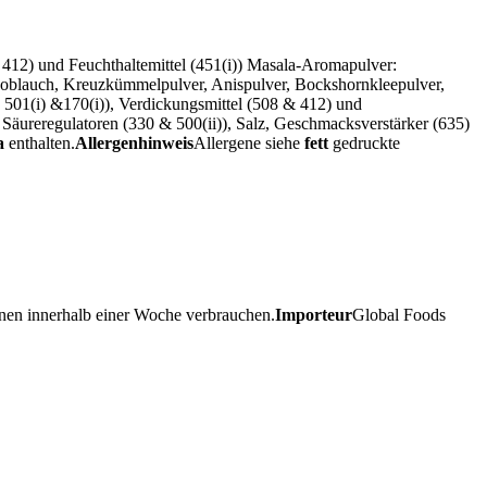
& 412) und Feuchthaltemittel (451(i)) Masala-Aromapulver:
noblauch, Kreuzkümmelpulver, Anispulver, Bockshornkleepulver,
), 501(i) &170(i)), Verdickungsmittel (508 & 412) und
, Säureregulatoren (330 & 500(ii)), Salz, Geschmacksverstärker (635)
a
enthalten.
Allergenhinweis
Allergene siehe
fett
gedruckte
fnen innerhalb einer Woche verbrauchen.
Importeur
Global Foods