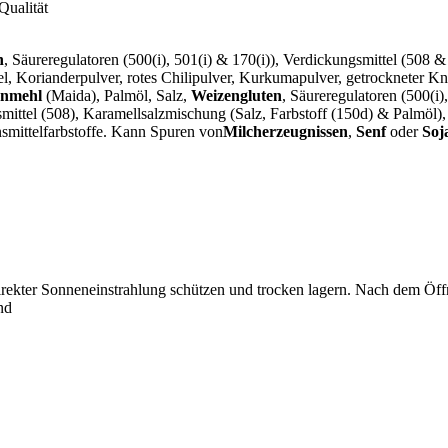
Qualität
n
, Säureregulatoren (500(i), 501(i) & 170(i)), Verdickungsmittel (508 
, Korianderpulver, rotes Chilipulver, Kurkumapulver, getrockneter K
enmehl
(Maida), Palmöl, Salz,
Weizengluten
, Säureregulatoren (500(i
gsmittel (508), Karamellsalzmischung (Salz, Farbstoff (150d) & Palmöl)
nsmittelfarbstoffe. Kann Spuren von
Milcherzeugnissen
,
Senf
oder
Soj
irekter Sonneneinstrahlung schützen und trocken lagern. Nach dem Öf
nd