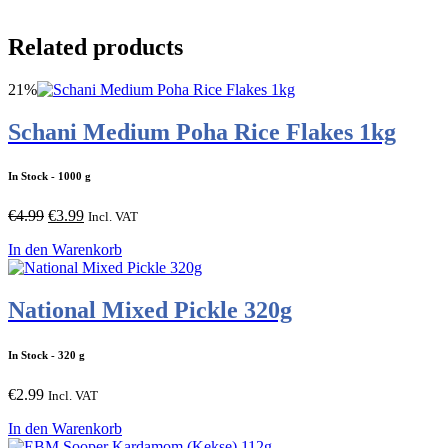
Related products
21%
Schani Medium Poha Rice Flakes 1kg
In Stock
- 1000 g
Ursprünglicher
Aktueller
€
4.99
€
3.99
Incl. VAT
Preis
Preis
In den Warenkorb
war:
ist:
€4.99
€3.99.
National Mixed Pickle 320g
In Stock
- 320 g
€
2.99
Incl. VAT
In den Warenkorb