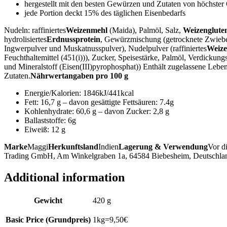
hergestellt mit den besten Gewürzen und Zutaten von höchster 
jede Portion deckt 15% des täglichen Eisenbedarfs
Nudeln: raffiniertes
Weizenmehl
(Maida), Palmöl, Salz,
Weizenglute
hydrolisiertes
Erdnussprotein
, Gewürzmischung (getrocknete Zwiebel
Ingwerpulver und Muskatnusspulver), Nudelpulver (raffiniertes
Weiz
Feuchthaltemittel (451(i))), Zucker, Speisestärke, Palmöl, Verdickun
und Mineralstoff (Eisen(III)pyrophosphat)) Enthält zugelassene Lebe
Zutaten.
Nährwertangaben pro 100 g
Energie/Kalorien: 1846kJ/441kcal
Fett: 16,7 g – davon gesättigte Fettsäuren: 7.4g
Kohlenhydrate: 60,6 g – davon Zucker: 2,8 g
Ballaststoffe: 6g
Eiweiß: 12 g
Marke
Maggi
Herkunftsland
Indien
Lagerung & Verwendung
Vor d
Trading GmbH, Am Winkelgraben 1a, 64584 Biebesheim, Deutschla
Additional information
Gewicht
420 g
Basic Price (Grundpreis)
1kg=9,50€