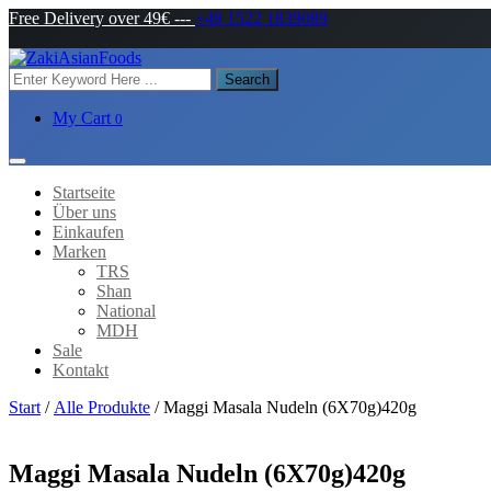
Free Delivery over 49€
---
+49 1522 1839089
Search
My Cart
0
Startseite
Über uns
Einkaufen
Marken
TRS
Shan
National
MDH
Sale
Kontakt
Start
/
Alle Produkte
/ Maggi Masala Nudeln (6X70g)420g
Maggi Masala Nudeln (6X70g)420g