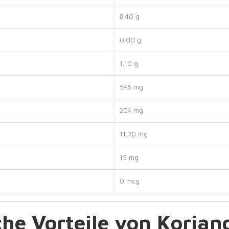
8.40 g
0.00 g
1.10 g
546 mg
204 mg
11,70 mg
15 mg
0 mcg
che Vorteile von Korian