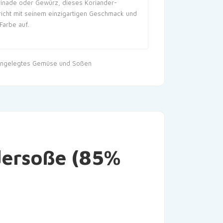
arinade oder Gewürz, dieses Koriander-
richt mit seinem einzigartigen Geschmack und
Farbe auf.
ingelegtes Gemüse und Soßen
ndersoße (85%