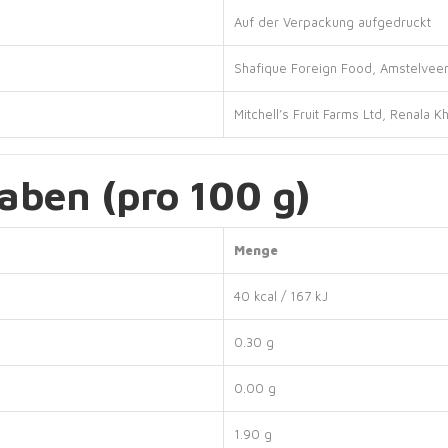
Auf der Verpackung aufgedruckt
Shafique Foreign Food, Amstelvee
Mitchell’s Fruit Farms Ltd, Renala K
ben (pro 100 g)
Menge
40 kcal / 167 kJ
0.30 g
0.00 g
1.90 g