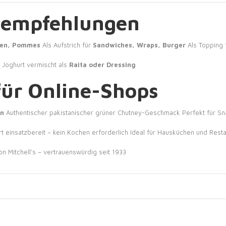
empfehlungen
hen, Pommes
Als Aufstrich für
Sandwiches, Wraps, Burger
Als Topping 
t Joghurt vermischt als
Raita oder Dressing
für Online-Shops
rn
Authentischer pakistanischer grüner Chutney-Geschmack
Perfekt für S
t einsatzbereit – kein Kochen erforderlich
Ideal für Hausküchen und Resta
on Mitchell’s – vertrauenswürdig seit 1933