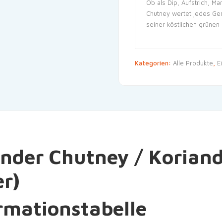
Ob als Dip, Aufstrich, M
Chutney wertet jedes Ge
seiner köstlichen grünen 
Kategorien:
Alle Produkte
,
E
iander Chutney / Koria
er)
rmationstabelle