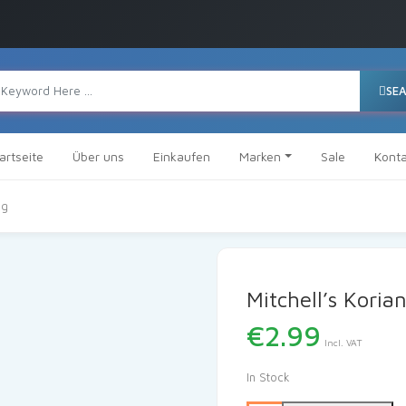
SE
artseite
Über uns
Einkaufen
Marken
Sale
Konta
0g
Mitchell’s Kori
€
2.99
Incl. VAT
In Stock