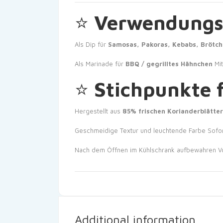
⭐
Verwendungs
Als Dip für
Samosas, Pakoras, Kebabs, Brötc
Als Marinade für
BBQ / gegrilltes Hähnchen
Mi
⭐
Stichpunkte 
Hergestellt aus
85% frischen Korianderblätte
Geschmeidige Textur und leuchtende Farbe
Sofor
Nach dem Öffnen im Kühlschrank aufbewahren
V
Additional information