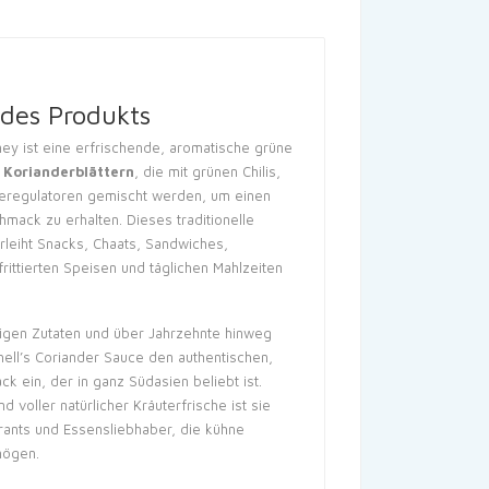
des Produkts
ney ist eine erfrischende, aromatische grüne
 Korianderblättern
, die mit grünen Chilis,
reregulatoren gemischt werden, um einen
hmack zu erhalten. Dieses traditionelle
rleiht Snacks, Chaats, Sandwiches,
frittierten Speisen und täglichen Mahlzeiten
tigen Zutaten und über Jahrzehnte hinweg
chell’s Coriander Sauce den authentischen,
ein, der in ganz Südasien beliebt ist.
 voller natürlicher Kräuterfrische ist sie
urants und Essensliebhaber, die kühne
mögen.