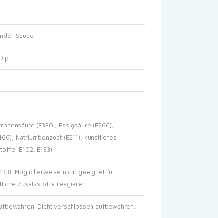
iander Sauce
Dip
itronensäure (E330), Essigsäure (E260),
466), Natriumbenzoat (E211), künstliches
offe (E102, E133)
133). Möglicherweise nicht geeignet für
tliche Zusatzstoffe reagieren.
ufbewahren. Dicht verschlossen aufbewahren.