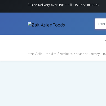
Free Delivery over 49€
---
+49 1522 1839089
St
Start
/
Alle Produkte
/ Mitchell’s Koriander Chutney 34