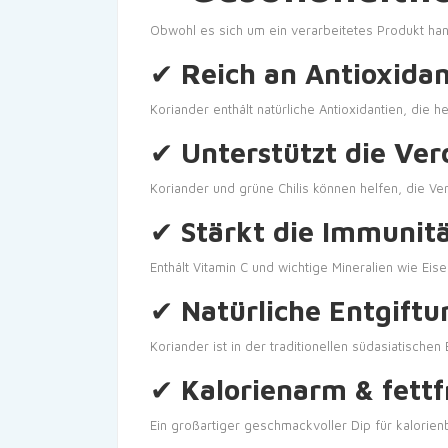
Obwohl es sich um ein verarbeitetes Produkt hand
✔
Reich an Antioxidan
Koriander enthält natürliche Antioxidantien, die 
✔
Unterstützt die Ve
Koriander und grüne Chilis können helfen, die V
✔
Stärkt die Immunit
Enthält Vitamin C und wichtige Mineralien wie Eis
✔
Natürliche Entgift
Koriander ist in der traditionellen südasiatisch
✔
Kalorienarm & fettf
Ein großartiger geschmackvoller Dip für kalorie