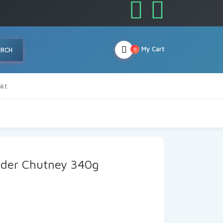
My Cart
ARCH
0
kt
ander Chutney 340g