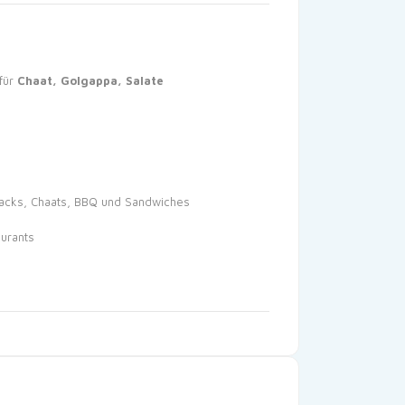
für
Chaat, Golgappa, Salate
nacks, Chaats, BBQ und Sandwiches
urants