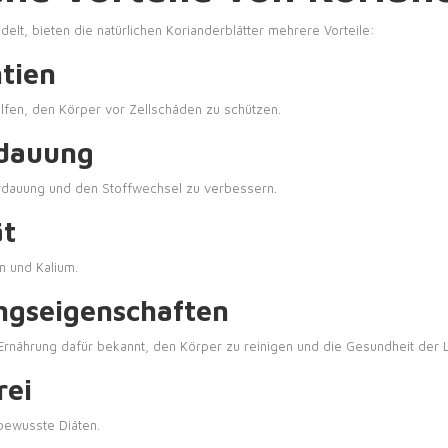
elt, bieten die natürlichen Korianderblätter mehrere Vorteile:
tien
helfen, den Körper vor Zellschäden zu schützen.
rdauung
erdauung und den Stoffwechsel zu verbessern.
ät
en und Kalium.
ungseigenschaften
en Ernährung dafür bekannt, den Körper zu reinigen und die Gesundheit der 
rei
nbewusste Diäten.