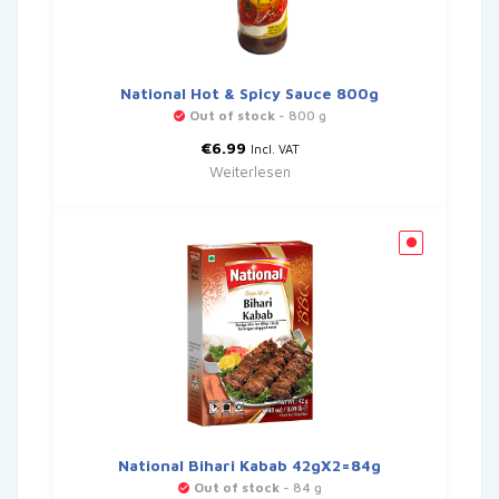
National Hot & Spicy Sauce 800g
Out of stock
- 800 g
€
6.99
Incl. VAT
Weiterlesen
National Bihari Kabab 42gX2=84g
Out of stock
- 84 g