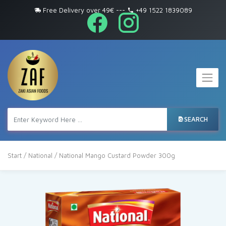
Free Delivery over 49€
---
+49 1522 1839089
SEARCH
Start
/
National
/ National Mango Custard Powder 300g