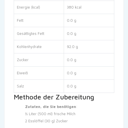
Energie (kcal)
380 kcal
Fett
0.0 g
Gesättigtes Fett
0.0 g
Kohlenhydrate
92.0 g
Zucker
0.0 g
Eiweiß
0.0 g
Salz
0.0 g
Methode der Zubereitung
Zutaten, die Sie benötigen
:
½ Liter (500 ml) frische Milch
2 Esslöffel (30 g) Zucker