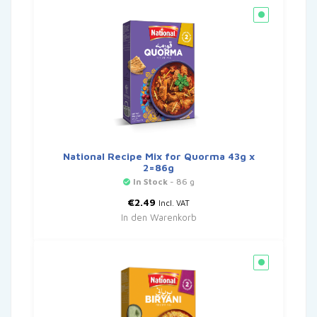
National Recipe Mix for Quorma 43g x
2=86g
In Stock
- 86 g
€
2.49
Incl. VAT
In den Warenkorb