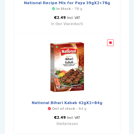
National Recipe Mix for Paya 39gX2=78g
In Stock
- 78 g
€
2.49
Incl. VAT
In den Warenkorb
National Bihari Kabab 42gX2=84g
Out of stock
- 84 g
€
2.49
Incl. VAT
Weiterlesen