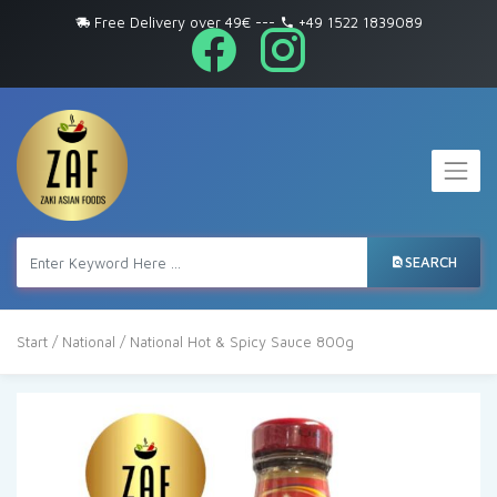
Free Delivery over 49€
---
+49 1522 1839089
SEARCH
Start
/
National
/ National Hot & Spicy Sauce 800g