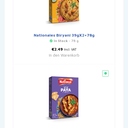
Nationales Biryani 39gX2=78g
In Stock
- 78 g
€
2.49
Incl. VAT
In den Warenkorb