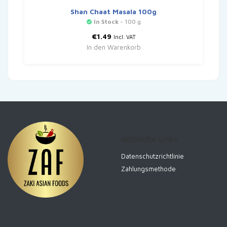
Shan Chaat Masala 100g
In Stock
- 100 g
€
1.49
Incl. VAT
In den Warenkorb
Nützliche Links
Datenschutzrichtlinie
Zahlungsmethode