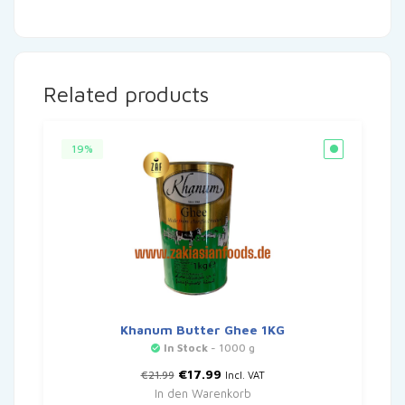
Related products
19%
Khanum Butter Ghee 1KG
In Stock
- 1000 g
Ursprünglicher
Aktueller
€
17.99
€
21.99
Incl. VAT
Preis
Preis
In den Warenkorb
war:
ist: