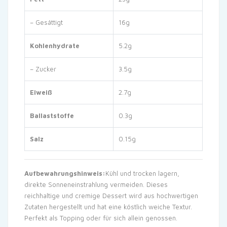
– Gesättigt
16g
Kohlenhydrate
5.2g
– Zucker
3.5g
Eiweiß
2.7g
Ballaststoffe
0.3g
Salz
0.15g
Aufbewahrungshinweis:
Kühl und trocken lagern,
direkte Sonneneinstrahlung vermeiden. Dieses
reichhaltige und cremige Dessert wird aus hochwertigen
Zutaten hergestellt und hat eine köstlich weiche Textur.
Perfekt als Topping oder für sich allein genossen.