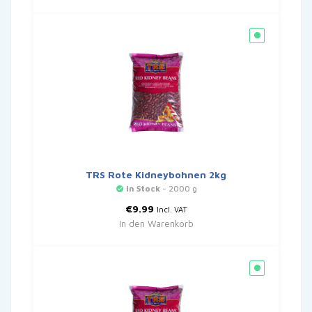
€21.99
€17.99.
TRS Rote Kidneybohnen 2kg
In Stock
- 2000 g
€
9.99
Incl. VAT
In den Warenkorb