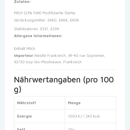
Zutaten:
Milch (23% Fett)
Modifizierte Stärke
Verdickungsmittel: E460, E466, E406
Stabilisatoren: E331, E339
Allergene Informationen:
Enthält Milch
Importeur:
Nestlé Frankreich, 34-40 rue Guynemer,
92130 Issy-les-Moulineaux, Frankreich
Nährwertangaben (pro 100
g)
Nährstoff
Menge
Energie
1003 kJ / 243 kcal
Fett
23g