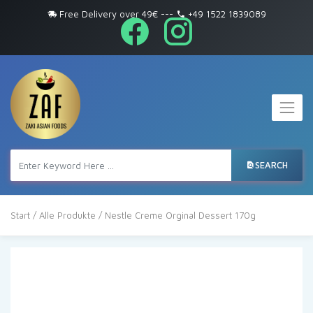
Free Delivery over 49€
---
+49 1522 1839089
SEARCH
Start
/
Alle Produkte
/ Nestle Creme Orginal Dessert 170g