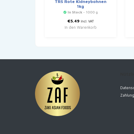
TRS Rote Kidneybohnen
1kg
In Stock
- 1000 g
€
5.49
Incl. VAT
In den Warenkorb
Nützli
Datensc
Zahlun