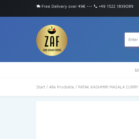
Free Delivery over 49€
---
+49 1522 1839089
St
Start
/
Alle Produkte
/ PATAK KASHMIRI MASALA CURRY 