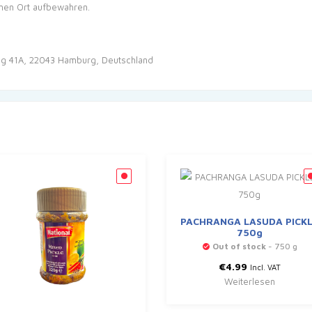
nen Ort aufbewahren.
g 41A, 22043 Hamburg, Deutschland
PACHRANGA LASUDA PICK
750g
Out of stock
- 750 g
€
4.99
Incl. VAT
Weiterlesen