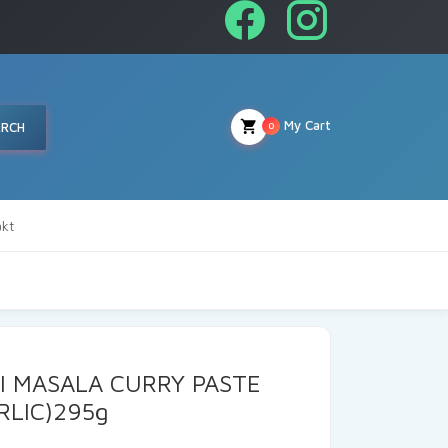
My Cart
ARCH
0
kt
I MASALA CURRY PASTE
RLIC)295g