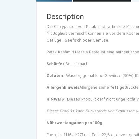
Description
Die Currypasten von Patak sind raffinierte Misc
Mit Joghurt vermischt können sie vor dem Kochen
Geflügel, Seefisch oder Gemüse.
Patak Kashmiri Masala Paste ist eine authentisc
Schärfe:
Sehr scharf
Zutaten:
Wasser, gemahlene Gewürze (30%) [Papr
Allergenhinweis
Allergene siehe
fett
gedruckte
HINWEIS:
Dieses Produkt darf nicht ungekocht 
Dieses Produkt kann Rückstände von Erdnüssen u
Nährwertangaben pro 100g
Energie: 1116kJ/271kcal
Fett: 22,6 g, davon gesät