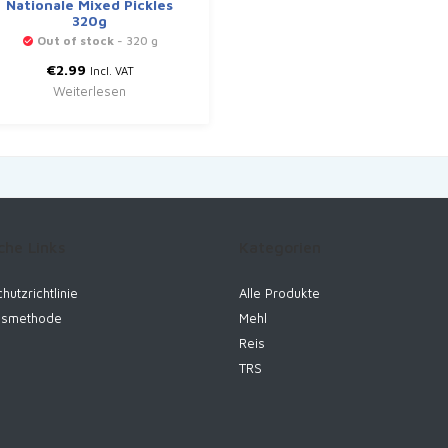
Nationale Mixed Pickles
320g
Out of stock
- 320 g
€
2.99
Incl. VAT
Weiterlesen
che Links
Kategorien
hutzrichtlinie
Alle Produkte
gsmethode
Mehl
Reis
TRS