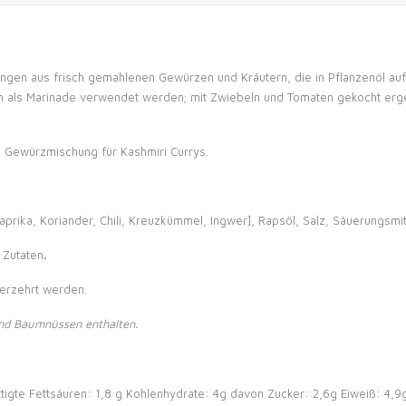
hungen aus frisch gemahlenen Gewürzen und Kräutern, die in Pflanzenöl a
 als Marinade verwendet werden; mit Zwiebeln und Tomaten gekocht ergeb
he Gewürzmischung für Kashmiri Currys.
ika, Koriander, Chili, Kreuzkümmel, Ingwer], Rapsöl, Salz, Säuerungsmit
 Zutaten
.
verzehrt werden.
nd Baumnüssen enthalten.
tigte Fettsäuren: 1,8 g
Kohlenhydrate: 4g davon Zucker: 2,6g
Eiweiß: 4,9