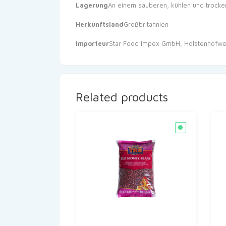
Lagerung
An einem sauberen, kühlen und trocke
Herkunftsland
Großbritannien
Importeur
Star Food Impex GmbH, Holstenhofwe
Related products