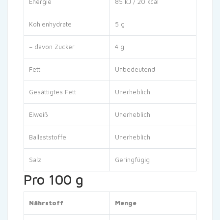
Energie
85 kJ / 20 kcal
Kohlenhydrate
5 g
– davon Zucker
4 g
Fett
Unbedeutend
Gesättigtes Fett
Unerheblich
Eiweiß
Unerheblich
Ballaststoffe
Unerheblich
Salz
Geringfügig
Pro 100 g
Nährstoff
Menge