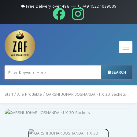
Free Delivery over 49€
---
+49 1522 1839089
SEARCH
Start
/
Alle Produkte
/ QARSHI JOHAR JOSHANDA -1 X 30 Sachets