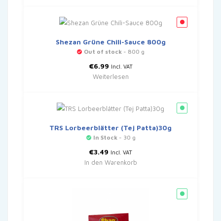
€4.99
€3.99.
Shezan Grüne Chili-Sauce 800g
Out of stock
- 800 g
€
6.99
Incl. VAT
Weiterlesen
TRS Lorbeerblätter (Tej Patta)30g
In Stock
- 30 g
€
3.49
Incl. VAT
In den Warenkorb