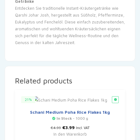
Getränke
Entdecken Sie traditionelle Instant-Kräutergetränke wie
Qarshi Johar Josh, hergestellt aus Süßholz, Pfefferminze,
Eukalyptus und Fenchelöl. Diese einfach zuzubereitenden,
aromatischen und wohltuenden Kräutersäckchen eignen
sich perfekt für die tägliche Wellness-Routine und den
Genuss in der kalten Jahreszeit.
Related products
21%
Schani Medium Poha Rice Flakes 1kg
In Stock
- 1000 g
Ursprünglicher
Aktueller
€
3.99
€
4.99
Incl. VAT
Preis
Preis
In den Warenkorb
war:
ist: