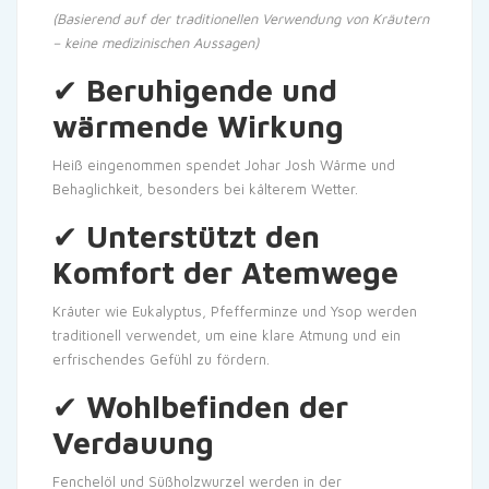
(Basierend auf der traditionellen Verwendung von Kräutern
– keine medizinischen Aussagen)
✔
Beruhigende und
wärmende Wirkung
Heiß eingenommen spendet Johar Josh Wärme und
Behaglichkeit, besonders bei kälterem Wetter.
✔
Unterstützt den
Komfort der Atemwege
Kräuter wie Eukalyptus, Pfefferminze und Ysop werden
traditionell verwendet, um eine klare Atmung und ein
erfrischendes Gefühl zu fördern.
✔
Wohlbefinden der
Verdauung
Fenchelöl und Süßholzwurzel werden in der