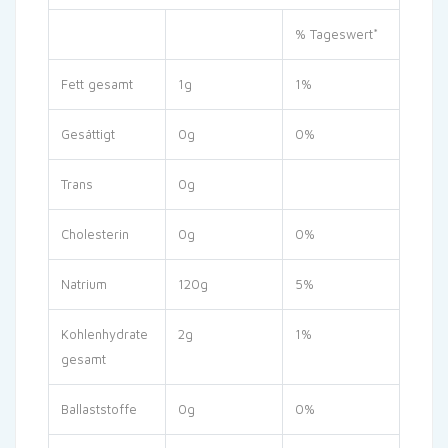
% Tageswert*
Fett gesamt
1g
1%
Gesättigt
0g
0%
Trans
0g
Cholesterin
0g
0%
Natrium
120g
5%
Kohlenhydrate
2g
1%
gesamt
Ballaststoffe
0g
0%