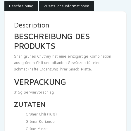
Beschreibung
Zusätzliche Informationen
Description
BESCHREIBUNG DES
PRODUKTS
Shan grünes Chutney hat eine einzigartige Kombination
aus grünem Chili und pikanten Gewürzen für eine
schmackhafte Ergänzung Ihrer Snack-Platte.
VERPACKUNG
315g Serviervorschlag
ZUTATEN
Grüner Chili (16%)
Grüner Koriander
Grüne Minze