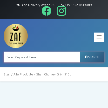
Free Delivery over 49€
---
+49 1522 1839089
SEARCH
Start
/
Alle Produkte
/ Shan Chutney Grün 315g