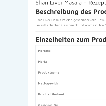
Shan Liver Masala – Reze
Beschreibung des Pro
Shan Liver Masala ist eine geschmackvolle Gewü
um authentischen Geschmack und Aroma in Ihre M
Einzelheiten zum Pro
Merkmal
Marke
Produktname
Nettogewicht
Produkt Herkunft
Geeignet für