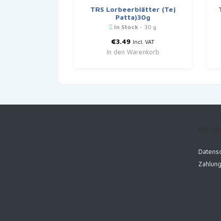
TRS Lorbeerblätter (Tej
Patta)30g
In Stock
- 30 g
€
3.49
Incl. VAT
In den Warenkorb
Nützli
Datensc
Zahlun