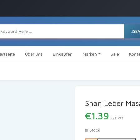
SE
artseite
Über uns
Einkaufen
Marken
Sale
Konta
Shan Leber Mas
€
1.39
Incl. VAT
In Stock