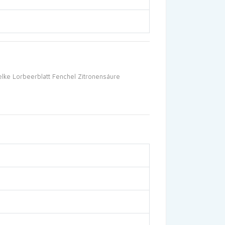
lke
Lorbeerblatt
Fenchel
Zitronensäure