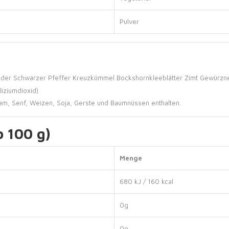
Pulver
nder
Schwarzer Pfeffer
Kreuzkümmel
Bockshornkleeblätter
Zimt
Gewürzne
iliziumdioxid)
am, Senf, Weizen, Soja, Gerste und Baumnüssen enthalten.
 100 g)
Menge
680 kJ / 160 kcal
0g
0g