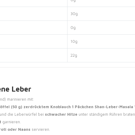
30g
0g
10g
22g
ene Leber
d) marinieren mit:
löffel (50 g) zerdrücktem Knoblauch
1 Päckchen Shan-Leber-Masala
 und die Leberwürfel bei
schwacher Hitze
unter ständigem Rühren braten, 
t
garnieren.
roti oder Naans
servieren.