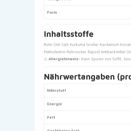
Form
Inhaltsstoffe
Rote Chili
Salz
Kurkuma
Großer Kardamom
Koria
Maltodextrin
Rohrzucker
Rapsöl
Antibackmittel (S
⚠
Allergiehinweis:
Kann Spuren von Sulfit, Ses
Nährwertangaben (pro
Nährstoff
Energie
Fett
Gesättigtes Fett