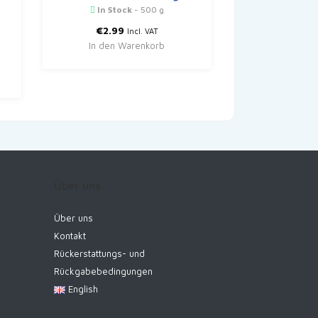
In Stock
- 500 g
€
2.99
Incl. VAT
In den Warenkorb
Über uns
Über uns
Kontakt
Rückerstattungs- und
Rückgabebedingungen
English