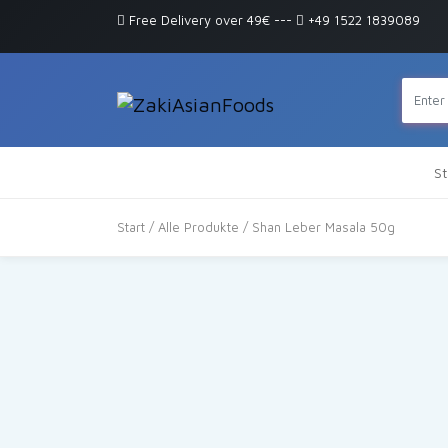
Free Delivery over 49€
---
+49 1522 1839089
St
Start
/
Alle Produkte
/ Shan Leber Masala 50g