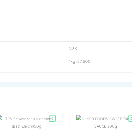
50 g
1kg=27,80€