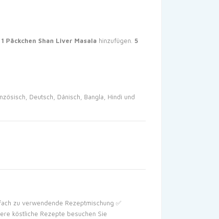
d
1 Päckchen Shan Liver Masala
hinzufügen.
5
nzösisch, Deutsch, Dänisch, Bangla, Hindi und
infach zu verwendende Rezeptmischung ✅
tere köstliche Rezepte besuchen Sie