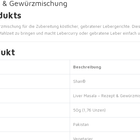
pt & Gewürzmischung
dukts
rzmischung für die Zubereitung köstlicher, gebratener Lebergerichte. Di
ahlzeit zu bringen und macht Lebercurry oder gebratene Leber einfach 
dukt
Beschreibung
Shan®
Liver Masala – Rezept & Gewürzmi
50g (1,76 Unzen)
Pakistan
Vegetarier