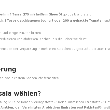
beln
in
1 Tasse (175 ml) heißem Ghee/Öl
goldgelb anbraten.
ch
,
1 Tasse geschlagenen Joghurt oder 200 g gehackte Tomaten
un
 und einige Minuten braten.
 reduzieren und abdecken. Kochen, bis die Leber weich ist.
nnenseite der Verpackung in mehreren Sprachen aufgedruckt, darunter Fra
erung
en.
Von direktem Sonnenlicht fernhalten.
sala wählen?
hung ✅ Keine Konservierungsstoffe ✅ Keine künstlichen Farbstoffe ✅ E
-Arabien, den Vereinigten Arabischen Emiraten und Pakistan
Für wei