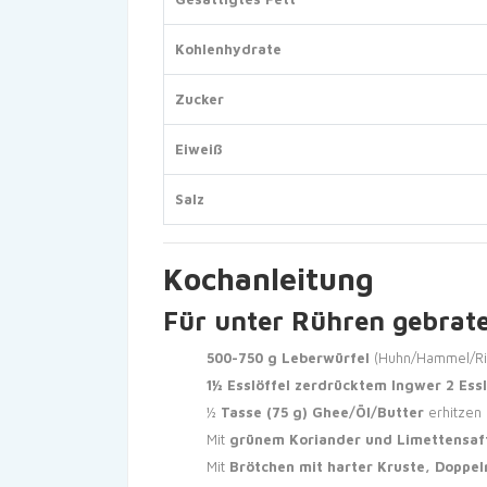
Kohlenhydrate
Zucker
Eiweiß
Salz
Kochanleitung
Für unter Rühren gebrat
500-750 g Leberwürfel
(Huhn/Hammel/Rin
1½ Esslöffel zerdrücktem Ingwer
2 Ess
½
Tasse (75 g) Ghee/Öl/Butter
erhitzen
Mit
grünem Koriander und Limettensaf
Mit
Brötchen mit harter Kruste, Doppel