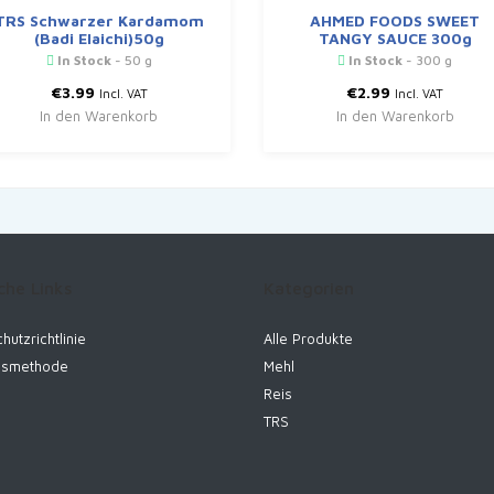
TRS Schwarzer Kardamom
AHMED FOODS SWEET
(Badi Elaichi)50g
TANGY SAUCE 300g
In Stock
- 50 g
In Stock
- 300 g
€
3.99
€
2.99
Incl. VAT
Incl. VAT
In den Warenkorb
In den Warenkorb
che Links
Kategorien
hutzrichtlinie
Alle Produkte
gsmethode
Mehl
Reis
TRS