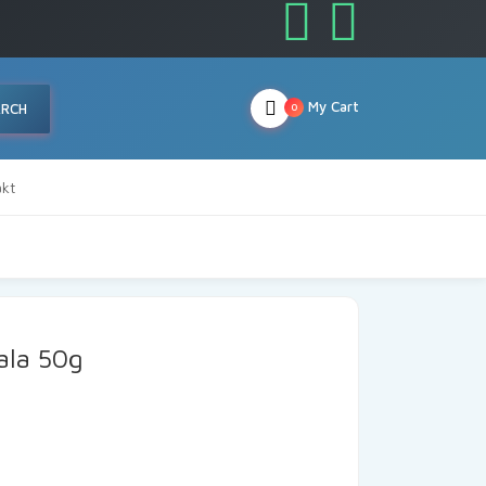
My Cart
ARCH
0
kt
ala 50g