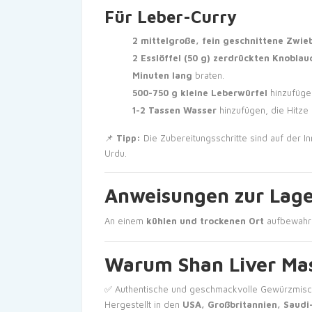
Für Leber-Curry
2 mittelgroße, fein geschnittene Zwie
2 Esslöffel (50 g) zerdrückten Knoblau
Minuten lang
braten.
500-750 g kleine Leberwürfel
hinzufügen
1-2 Tassen Wasser
hinzufügen, die Hitze
📌
Tipp:
Die Zubereitungsschritte sind auf der I
Urdu.
Anweisungen zur Lag
An einem
kühlen und trockenen Ort
aufbewahr
Warum Shan Liver Ma
✅ Authentische und geschmackvolle Gewürzmisc
Hergestellt in den
USA, Großbritannien, Saudi