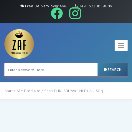
Free Delivery over 49€
---
+49 1522 1839089
SEARCH
Start
/
Alle Produkte
/ Shan PUNJABI YAKHNI PILAU 50g