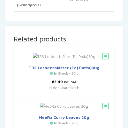
(Grundpreis)
Related products
TRS Lorbeerblätter (Tej Patta)30g
In Stock
- 30 g
€
3.49
Incl. VAT
In den Warenkorb
HeeRa Curry Leaves 20g
In Stock
- 20 g