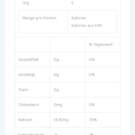
10g
5
Menge pro Portion
Kalorien
Kalorien aus Fett
% Tageswert*
Gesamtfett
0g
0%
Gesättigt
0g
0%
Trans
0g
Cholesterin
0mg
0%
Natrium
1670mg
70%
Kohlenhydrate
2g
1%