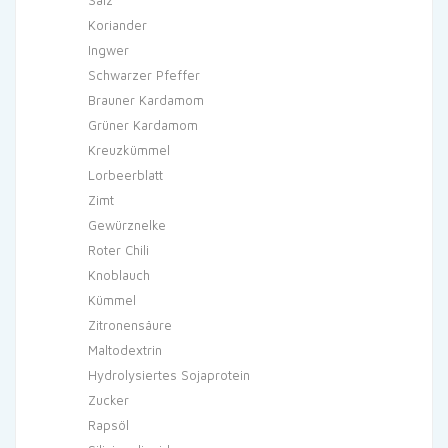
Koriander
Ingwer
Schwarzer Pfeffer
Brauner Kardamom
Grüner Kardamom
Kreuzkümmel
Lorbeerblatt
Zimt
Gewürznelke
Roter Chili
Knoblauch
Kümmel
Zitronensäure
Maltodextrin
Hydrolysiertes Sojaprotein
Zucker
Rapsöl