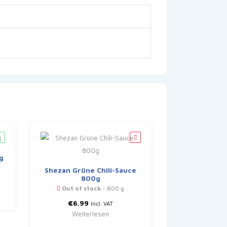
g
Shezan Grüne Chili-Sauce
800g
Out of stock
- 800 g
€
6.99
Incl. VAT
Weiterlesen