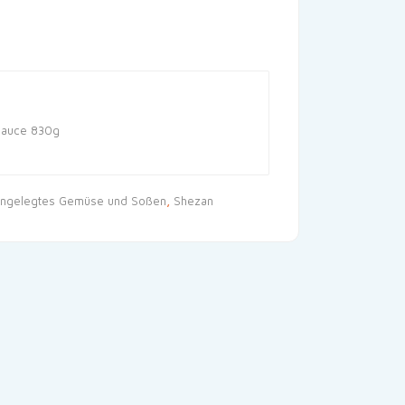
Sauce 830g
ingelegtes Gemüse und Soßen
,
Shezan