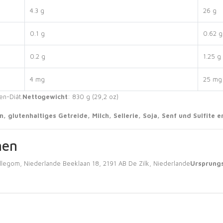
4.3 g
26 g
0.1 g
0.62 g
0.2 g
1.25 g
4 mg
25 mg
en-Diät.
Nettogewicht
: 830 g (29,2 oz)
 glutenhaltiges Getreide, Milch, Sellerie, Soja, Senf und Sulfite e
nen
llegom, Niederlande Beeklaan 18, 2191 AB De Zilk, Niederlande
Ursprung