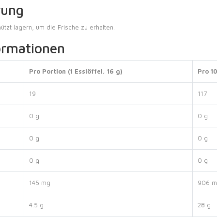
rung
tzt lagern, um die Frische zu erhalten.
ormationen
Pro Portion (1 Esslöffel, 16 g)
Pro 1
19
117
0 g
0 g
0 g
0 g
0 g
0 g
145 mg
906 m
4.5 g
28 g