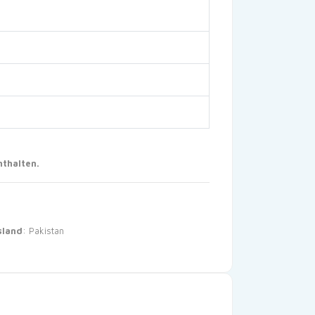
nthalten.
sland
: Pakistan