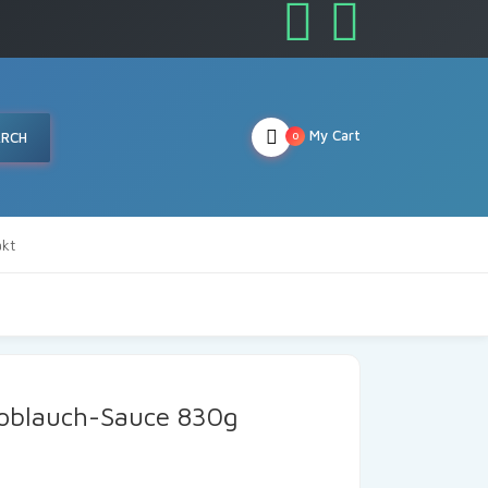
My Cart
ARCH
0
kt
noblauch-Sauce 830g