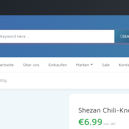
SE
artseite
Über uns
Einkaufen
Marken
Sale
Konta
830g
Shezan Chili-K
€
6.99
Incl. VAT