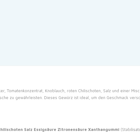
er, Tomatenkonzentrat, Knoblauch, roten Chilischoten, Salz und einer Mis
ische zu gewährleisten. Dieses Gewürz ist ideal, um den Geschmack versc
hilischoten
Salz
Essigsäure
Zitronensäure
Xanthangummi
(Stabilisat