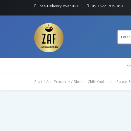
Free Delivery over 49€
---
+49 1522 1839089
St
Start
/
Alle Produkte
/ Shezan Chili-Knoblauch-Sauce 