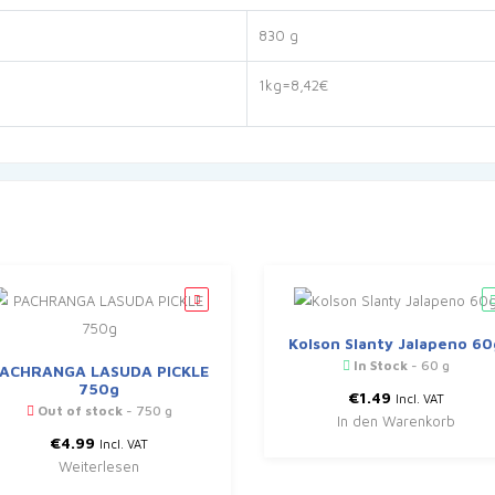
830 g
1kg=8,42€
Kolson Slanty Jalapeno 60
In Stock
- 60 g
ACHRANGA LASUDA PICKLE
750g
€
1.49
Incl. VAT
Out of stock
- 750 g
In den Warenkorb
€
4.99
Incl. VAT
Weiterlesen