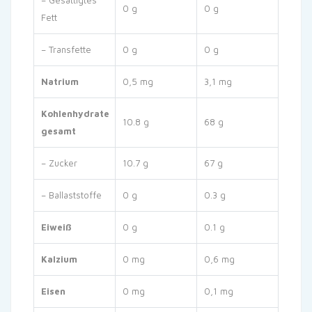
0 g
0 g
Fett
– Transfette
0 g
0 g
Natrium
0,5 mg
3,1 mg
Kohlenhydrate
10.8 g
68 g
gesamt
– Zucker
10.7 g
67 g
– Ballaststoffe
0 g
0.3 g
Eiweiß
0 g
0.1 g
Kalzium
0 mg
0,6 mg
Eisen
0 mg
0,1 mg