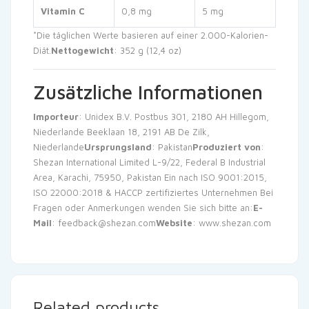
Vitamin C
0,8 mg
5 mg
*Die täglichen Werte basieren auf einer 2.000-Kalorien-
Diät.
Nettogewicht
: 352 g (12,4 oz)
Zusätzliche Informationen
Importeur
: Unidex B.V. Postbus 301, 2180 AH Hillegom,
Niederlande Beeklaan 18, 2191 AB De Zilk,
Niederlande
Ursprungsland
: Pakistan
Produziert von
:
Shezan International Limited L-9/22, Federal B Industrial
Area, Karachi, 75950, Pakistan Ein nach ISO 9001:2015,
ISO 22000:2018 & HACCP zertifiziertes Unternehmen Bei
Fragen oder Anmerkungen wenden Sie sich bitte an:
E-
Mail
:
feedback@shezan.com
Website
:
www.shezan.com
Related products