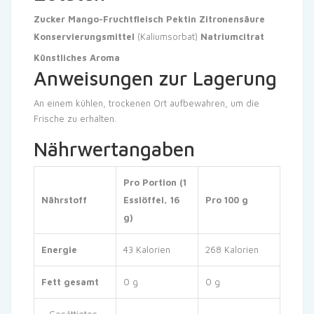
Zucker
Mango-Fruchtfleisch
Pektin
Zitronensäure
Konservierungsmittel
(Kaliumsorbat)
Natriumcitrat
Künstliches Aroma
Anweisungen zur Lagerung
An einem kühlen, trockenen Ort aufbewahren, um die
Frische zu erhalten.
Nährwertangaben
Pro Portion (1
Nährstoff
Esslöffel, 16
Pro 100 g
g)
Energie
43 Kalorien
268 Kalorien
Fett gesamt
0 g
0 g
– Gesättigtes