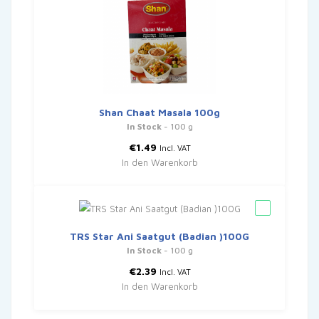
Shan Chaat Masala 100g
In Stock
- 100 g
€
1.49
Incl. VAT
In den Warenkorb
TRS Star Ani Saatgut (Badian )100G
In Stock
- 100 g
€
2.39
Incl. VAT
In den Warenkorb