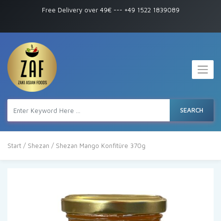
Free Delivery over 49€
---
+49 1522 1839089
SEARCH
Start
/
Shezan
/ Shezan Mango Konfitüre 370g