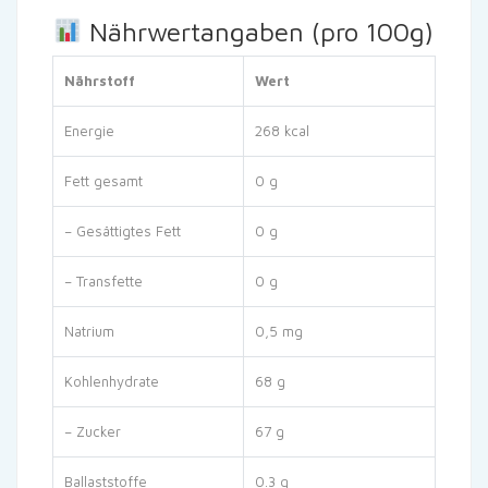
Nährwertangaben (pro 100g)
Nährstoff
Wert
Energie
268 kcal
Fett gesamt
0 g
– Gesättigtes Fett
0 g
– Transfette
0 g
Natrium
0,5 mg
Kohlenhydrate
68 g
– Zucker
67 g
Ballaststoffe
0.3 g