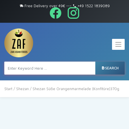
Free Delivery over 49€
---
+49 1522 1839089
SEARCH
Start
/
Shezan
/ Shezan Süße Orangenmarmelade (Konfitüre)370g