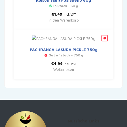
Kolson Slanty Jalapeno 60g
In Stock
- 60 g
€
1.49
Incl. VAT
In den Warenkorb
PACHRANGA LASUDA PICKLE 750g
Out of stock
- 750 g
€
4.99
Incl. VAT
Weiterlesen
Nützliche Links