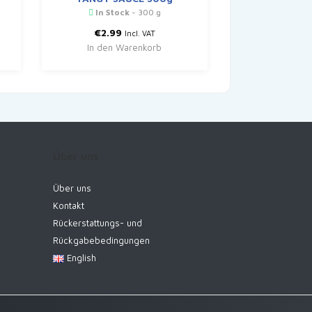
In Stock
- 300 g
€
2.99
Incl. VAT
In den Warenkorb
Über uns
Über uns
Kontakt
Rückerstattungs- und
Rückgabebedingungen
English