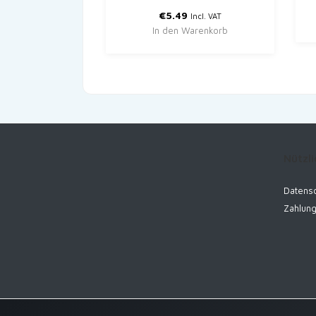
€
5.49
Incl. VAT
In den Warenkorb
Nützli
Datensc
Zahlun