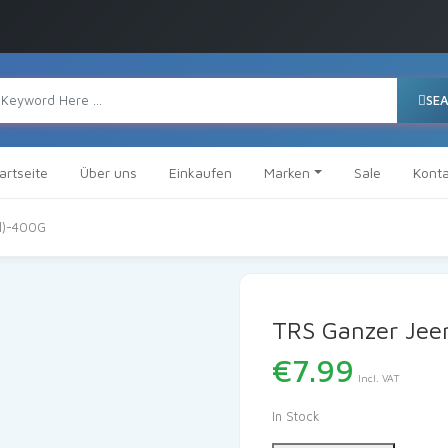
SE
artseite
Über uns
Einkaufen
Marken
Sale
Konta
l)-400G
TRS Ganzer Jee
€
7.99
Incl. VAT
In Stock