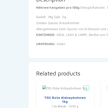
Nährwertangaben pro 100g
Energie/Kalorien:
Eiweiß: 18g
Salz: 0g
Zutaten Ganzer Kreuzkümmel.
Allergiehinweis Kann Spuren von Erdnüssen und a
EINFÜHRER:
IDEAL CASH & CARRY, Bertha-von-Su
URSPRUNG:
Indien
Related products
TRS Rote Kidneybohnen
1kg
In Stock
- 1000 g