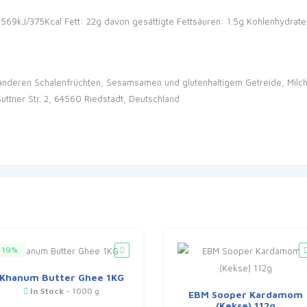
 1569kJ/375Kcal
Fett: 22g
davon gesättigte Fettsäuren: 1.5g
Kohlenhydrate
nderen Schalenfrüchten, Sesamsamen und glutenhaltigem Getreide, Milch, S
ttner Str. 2, 64560 Riedstadt, Deutschland
19%
Khanum Butter Ghee 1KG
In Stock
- 1000 g
EBM Sooper Kardamom
(Kekse) 112g