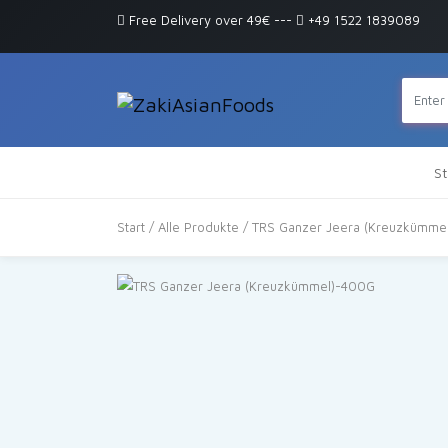
Free Delivery over 49€
---
+49 1522 1839089
St
Start
/
Alle Produkte
/ TRS Ganzer Jeera (Kreuzkümme