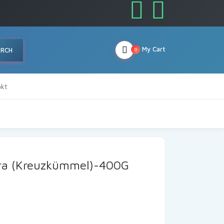
My Cart
ARCH
0
kt
ra (Kreuzkümmel)-400G