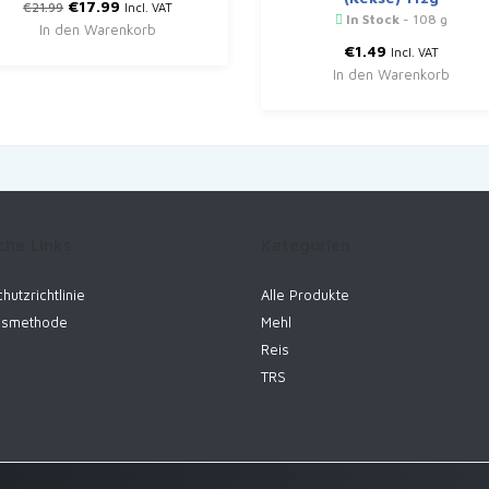
Ursprünglicher
Aktueller
€
17.99
€
21.99
Incl. VAT
In Stock
- 108 g
Preis
Preis
In den Warenkorb
war:
ist:
€
1.49
Incl. VAT
€21.99
€17.99.
In den Warenkorb
che Links
Kategorien
hutzrichtlinie
Alle Produkte
gsmethode
Mehl
Reis
TRS