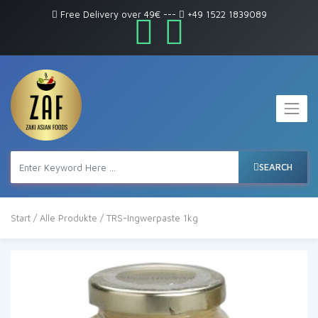
Free Delivery over 49€
---
+49 1522 1839089
SEARCH
Start
/
Alle Produkte
/ TRS-Ingwerpaste 1kg