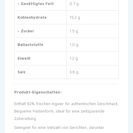
– Gesättigtes Fett
0.7 g
Kohlenhydrate
15.2 g
– Zucker
1.5 g
Ballaststoffe
1.0 g
Eiweiß
1.2 g
Salz
3.6 g
Produkt-Eigenschaften:
Enthält 92% frischen Ingwer für authentischen Geschmack.
Bequeme Pastenform, ideal für eine zeitsparende
Zubereitung.
Geeignet für eine Vielzahl von Gerichten, darunter