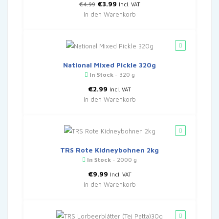
Ursprünglicher
Aktueller
€
3.99
€
4.99
Incl. VAT
Preis
Preis
In den Warenkorb
war:
ist:
€4.99
€3.99.
National Mixed Pickle 320g
In Stock
- 320 g
€
2.99
Incl. VAT
In den Warenkorb
TRS Rote Kidneybohnen 2kg
In Stock
- 2000 g
€
9.99
Incl. VAT
In den Warenkorb