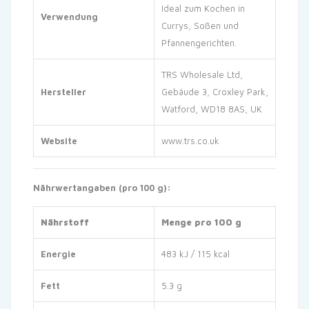
Ideal zum Kochen in
Verwendung
Currys, Soßen und
Pfannengerichten.
TRS Wholesale Ltd,
Hersteller
Gebäude 3, Croxley Park,
Watford, WD18 8AS, UK
Website
www.trs.co.uk
Nährwertangaben (pro 100 g):
Nährstoff
Menge pro 100 g
Energie
483 kJ / 115 kcal
Fett
5.3 g