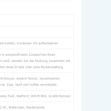
inem kühlen, trockenen Ort aufbewahren
e in einwandfreiem Zustand bei Ihnen
en sind, senden Sie die Packung zusammen mit
ten einen Ersatz oder eine Rückerstattung.
die Erdnüsse, andere Nüsse, Sesamsamen,
rie, Soja, Senf und Sulfite verarbeitet.
xley Park, Watford, WD18 8AS, Großbritannien
32 AC, Rotterdam, Niederlande