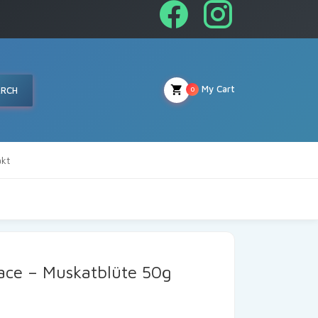
My Cart
ARCH
0
kt
ace – Muskatblüte 50g