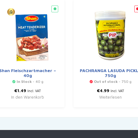
Shan Fleischzartmacher –
PACHRANGA LASUDA PICK
40g
750g
In Stock
- 40 g
Out of stock
- 750 g
€
1.49
€
4.99
Incl. VAT
Incl. VAT
In den Warenkorb
Weiterlesen