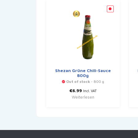
Shezan Grüne Chili-Sauce
800g
Out of stock
- 800 g
€
6.99
Incl. VAT
Weiterlesen