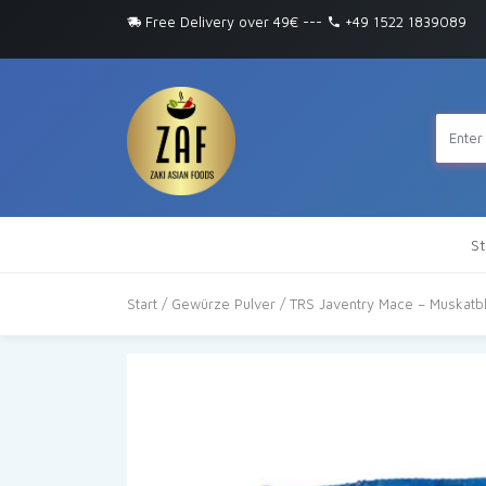
Free Delivery over 49€
---
+49 1522 1839089
St
Start
/
Gewürze Pulver
/ TRS Javentry Mace – Muskatb