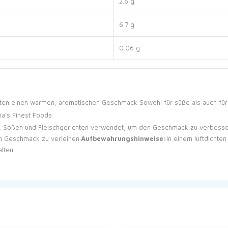
2.6 g
6.7 g
0.06 g
chten einen warmen, aromatischen Geschmack
Sowohl für süße als auch fü
a’s Finest Foods
n, Soßen und Fleischgerichten verwendet, um den Geschmack zu verbesse
en Geschmack zu verleihen.
Aufbewahrungshinweise:
In einem luftdichte
lten.