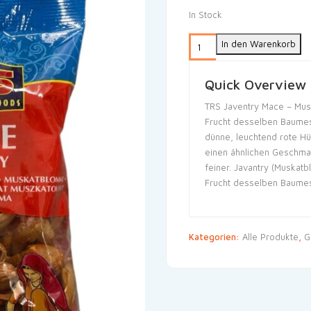
In Stock
In den Warenkorb
Quick Overview
TRS Javentry Mace – Mus
Frucht desselben Baumes,
dünne, leuchtend rote Hü
einen ähnlichen Geschmac
feiner. Javantry (Muskat
Frucht desselben Baumes
Kategorien:
Alle Produkte
,
G