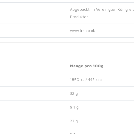
Abgepackt im Vereinigten Königrei
Produkten
www.trs.co.uk
Menge pro 100g
1850 kJ / 443 kcal
32 g
9.1 g
23 g