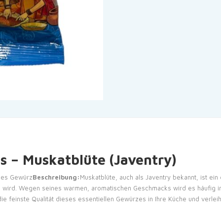
ds – Muskatblüte (Javentry)
es Gewürz
Beschreibung:
Muskatblüte, auch als Javentry bekannt, ist ei
ird. Wegen seines warmen, aromatischen Geschmacks wird es häufig in e
feinste Qualität dieses essentiellen Gewürzes in Ihre Küche und verleiht 