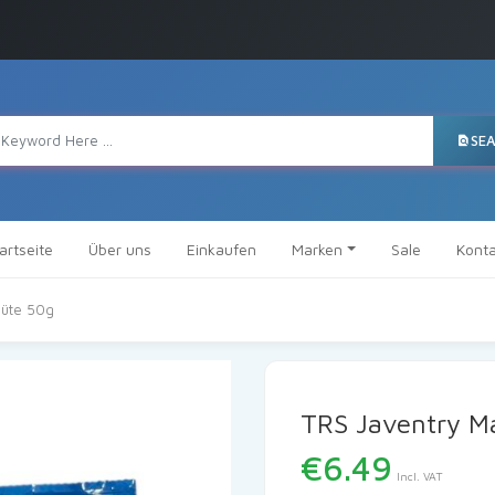
SE
artseite
Über uns
Einkaufen
Marken
Sale
Konta
lüte 50g
TRS Javentry M
€
6.49
Incl. VAT