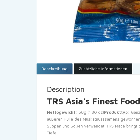
Beschreibung
Zusätzliche Informationen
Description
TRS Asia’s Finest Foo
Nettogewicht:
50g (1.80 oz)
Produkttyp:
Ganz
äußeren Hülle des Muskatnusssamens gewonnen w
Suppen und Soßen verwendet. TRS Mace bringt die 
Tiefe.