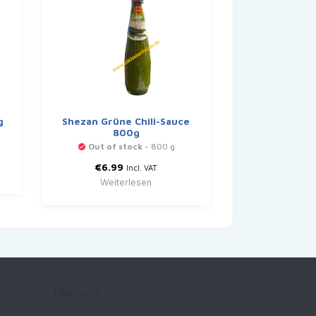
g
Shezan Grüne Chili-Sauce
800g
Out of stock
- 800 g
€
6.99
Incl. VAT
Weiterlesen
Über uns