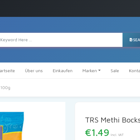
SE
artseite
Über uns
Einkaufen
Marken
Sale
Konta
 100g
TRS Methi Bock
€
1.49
Incl. VAT