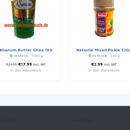
Khanum Butter Ghee 1KG
National Mixed Pickle 320
In Stock
- 1000 g
In Stock
- 320 g
Ursprünglicher
Aktueller
€
17.99
€
2.99
€
21.99
Incl. VAT
Incl. VAT
Preis
Preis
In den Warenkorb
In den Warenkorb
war:
ist:
€21.99
€17.99.
che Links
Kategorien