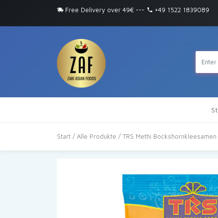
Free Delivery over 49€
---
+49 1522 1839089
St
Start
/
Alle Produkte
/ TRS Methi Bockshornkleesamen