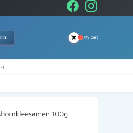
My Cart
ARCH
0
kt
shornkleesamen 100g