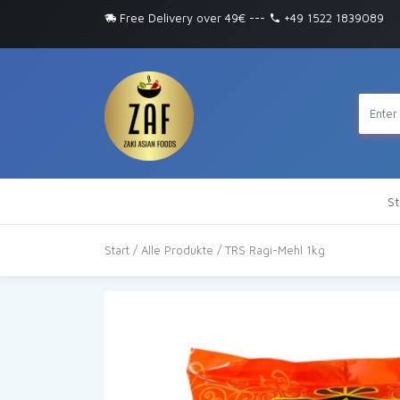
Free Delivery over 49€
---
+49 1522 1839089
St
Start
/
Alle Produkte
/ TRS Ragi-Mehl 1kg