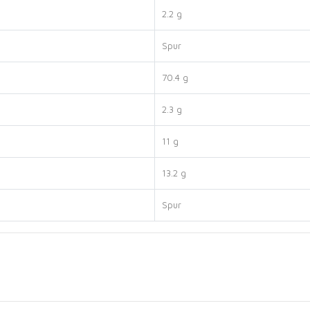
2.2 g
Spur
70.4 g
2.3 g
11 g
13.2 g
Spur