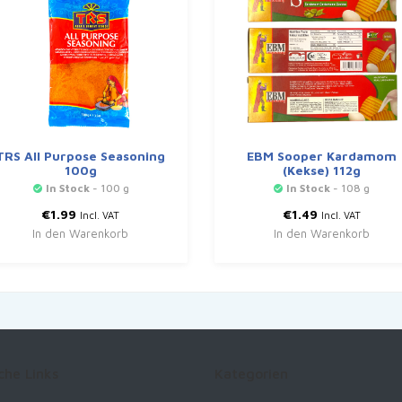
TRS All Purpose Seasoning
EBM Sooper Kardamom
100g
(Kekse) 112g
In Stock
- 100 g
In Stock
- 108 g
€
1.99
€
1.49
Incl. VAT
Incl. VAT
In den Warenkorb
In den Warenkorb
che Links
Kategorien