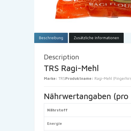
Beschreibung
Zusätzliche Informationen
Description
TRS Ragi-Mehl
Marke:
TRS
Produktname:
Ragi-Mehl (Fingerhir
Nährwertangaben (pro 
Nährstoff
Energie