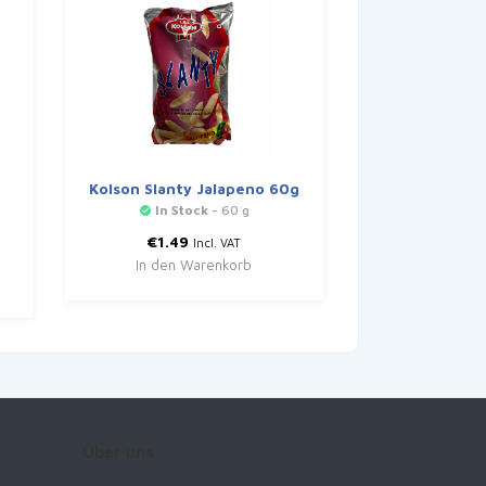
Kolson Slanty Jalapeno 60g
In Stock
- 60 g
€
1.49
Incl. VAT
In den Warenkorb
Über uns