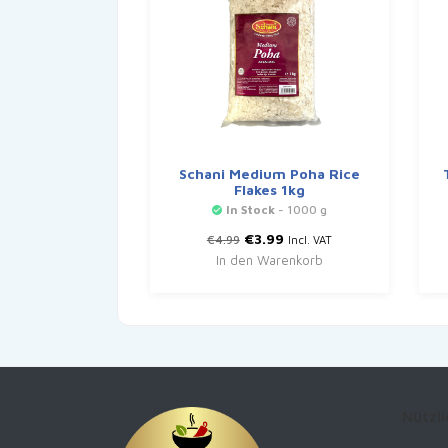
Schani Medium Poha Rice
Flakes 1kg
In Stock
- 1000 g
Ursprünglicher
Aktueller
€
3.99
€
4.99
Incl. VAT
Preis
Preis
In den Warenkorb
war:
ist:
€4.99
€3.99.
Nützli