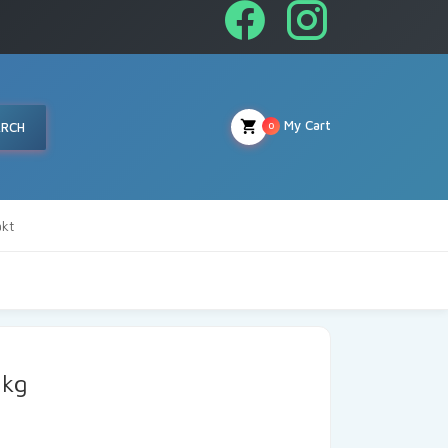
My Cart
ARCH
0
kt
1kg