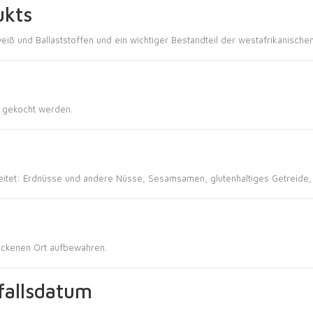
ukts
weiß und Ballaststoffen und ein wichtiger Bestandteil der westafrikanische
 gekocht werden.
eitet: Erdnüsse und andere Nüsse, Sesamsamen, glutenhaltiges Getreide, Mi
rockenen Ort aufbewahren.
fallsdatum