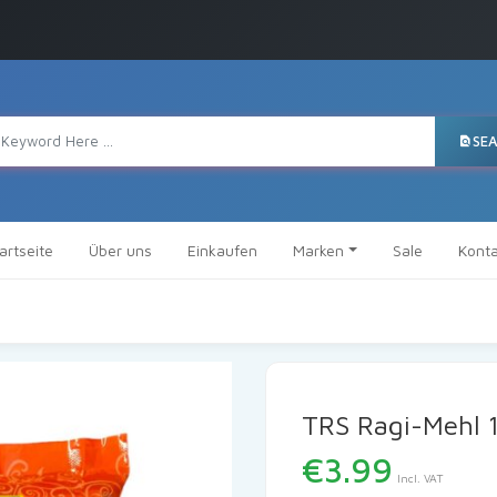
SE
artseite
Über uns
Einkaufen
Marken
Sale
Konta
TRS Ragi-Mehl 
€
3.99
Incl. VAT