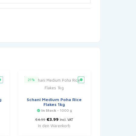
21%
g
Schani Medium Poha Rice
Flakes 1kg
In Stock
- 1000 g
Ursprünglicher
Aktueller
€
3.99
€
4.99
Incl. VAT
Preis
Preis
In den Warenkorb
war:
ist:
€4.99
€3.99.