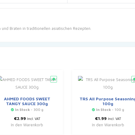
 und Braten in traditionellen asiatischen Rezepten.
AHMED FOODS SWEET
TRS All Purpose Seasonin
TANGY SAUCE 300g
100g
In Stock
- 300 g
In Stock
- 100 g
€
2.99
€
1.99
Incl. VAT
Incl. VAT
In den Warenkorb
In den Warenkorb