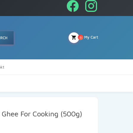
My Cart
ARCH
0
kt
 Ghee For Cooking (500g)