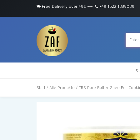
Free Delivery over 49€
---
+49 1522 1839089
St
Start
/
Alle Produkte
/ TRS Pure Butter Ghee For Cooki