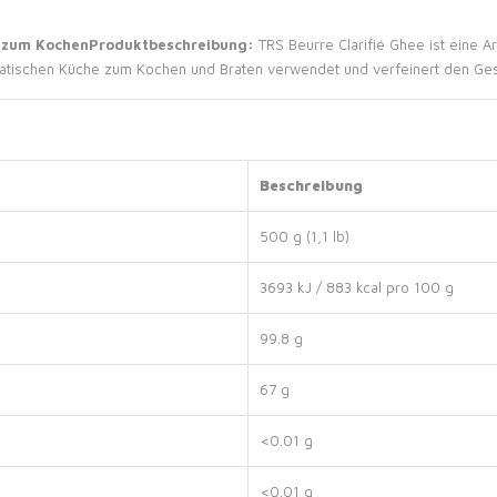
e zum Kochen
Produktbeschreibung:
TRS Beurre Clarifié Ghee ist eine Art
dasiatischen Küche zum Kochen und Braten verwendet und verfeinert den G
Beschreibung
500 g (1,1 lb)
3693 kJ / 883 kcal pro 100 g
99.8 g
67 g
<0.01 g
<0.01 g