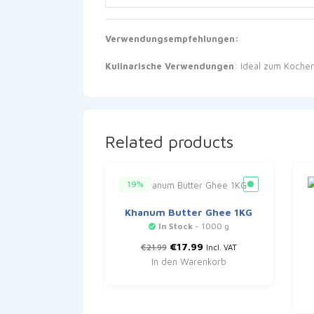
Verwendungsempfehlungen:
Kulinarische Verwendungen
: Ideal zum Kochen
Related products
19%
Khanum Butter Ghee 1KG
In Stock
- 1000 g
Ursprünglicher
Aktueller
€
17.99
€
21.99
Incl. VAT
Preis
Preis
In den Warenkorb
war:
ist:
€21.99
€17.99.