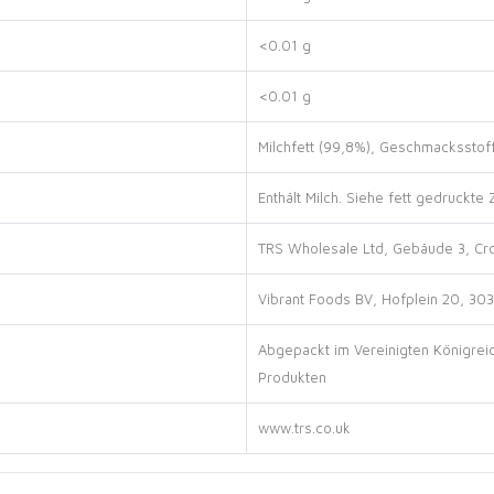
<0.01 g
<0.01 g
Milchfett (99,8%), Geschmacksstoff
Enthält Milch. Siehe fett gedruckte 
TRS Wholesale Ltd, Gebäude 3, Cr
Vibrant Foods BV, Hofplein 20, 30
Abgepackt im Vereinigten Königrei
Produkten
www.trs.co.uk