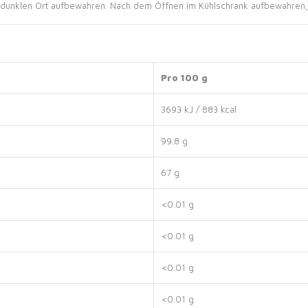
dunklen Ort aufbewahren. Nach dem Öffnen im Kühlschrank aufbewahren, u
Pro 100 g
3693 kJ / 883 kcal
99.8 g
67 g
<0.01 g
<0.01 g
<0.01 g
<0.01 g