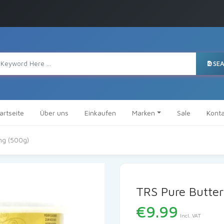
SE
artseite
Über uns
Einkaufen
Marken
Sale
Konta
ng (500g)
TRS Pure Butter
€
9.99
Incl. VAT