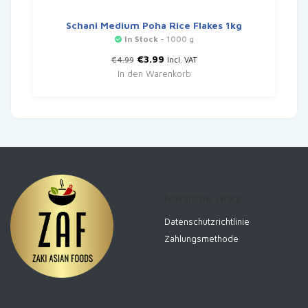
Schani Medium Poha Rice Flakes 1kg
In Stock
- 1000 g
Ursprünglicher
Aktueller
€
3.99
€
4.99
Incl. VAT
Preis
Preis
In den Warenkorb
war:
ist:
€4.99
€3.99.
Nützliche Links
Datenschutzrichtlinie
Zahlungsmethode