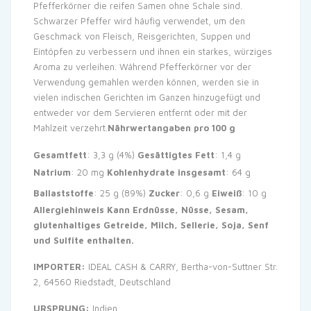
Pfefferkörner die reifen Samen ohne Schale sind.
Schwarzer Pfeffer wird häufig verwendet, um den
Geschmack von Fleisch, Reisgerichten, Suppen und
Eintöpfen zu verbessern und ihnen ein starkes, würziges
Aroma zu verleihen. Während Pfefferkörner vor der
Verwendung gemahlen werden können, werden sie in
vielen indischen Gerichten im Ganzen hinzugefügt und
entweder vor dem Servieren entfernt oder mit der
Mahlzeit verzehrt.
Nährwertangaben pro 100 g
Gesamtfett
: 3,3 g (4%)
Gesättigtes Fett
: 1,4 g
Natrium
: 20 mg
Kohlenhydrate insgesamt
: 64 g
Ballaststoffe
: 25 g (89%)
Zucker
: 0,6 g
Eiweiß
: 10 g
Allergiehinweis Kann Erdnüsse, Nüsse, Sesam,
glutenhaltiges Getreide, Milch, Sellerie, Soja, Senf
und Sulfite enthalten.
IMPORTER:
IDEAL CASH & CARRY, Bertha-von-Suttner Str.
2, 64560 Riedstadt, Deutschland
URSPRUNG:
Indien