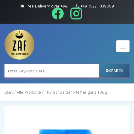
Free Delivery over 49€
---
+49 1522 1839089
SEARCH
Start
/
Alle Produkte
/ TRS Schwarzer Pfeffer ganz 100g