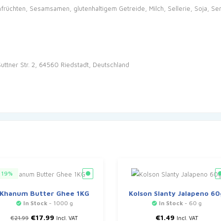
üchten, Sesamsamen, glutenhaltigem Getreide, Milch, Sellerie, Soja, Senf
ttner Str. 2, 64560 Riedstadt, Deutschland
19%
Khanum Butter Ghee 1KG
Kolson Slanty Jalapeno 60
In Stock
- 1000 g
In Stock
- 60 g
Ursprünglicher
Aktueller
€
17.99
€
1.49
€
21.99
Incl. VAT
Incl. VAT