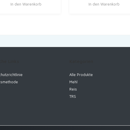
Preis
Preis
In den Warenkorb
In den Warenkorb
war:
ist:
€21.99
€17.99.
che Links
Kategorien
hutzrichtlinie
Alle Produkte
gsmethode
Mehl
Reis
TRS