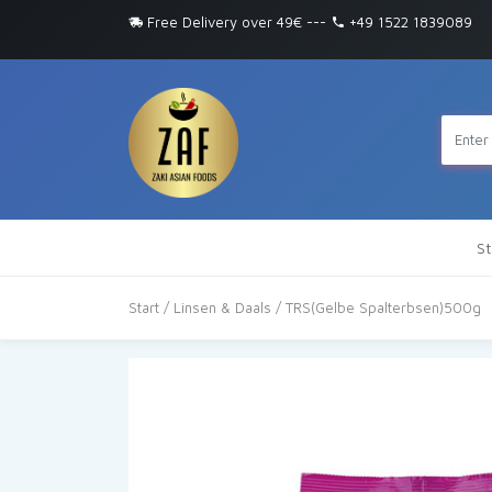
Free Delivery over 49€
---
+49 1522 1839089
St
Start
/
Linsen & Daals
/ TRS(Gelbe Spalterbsen)500g