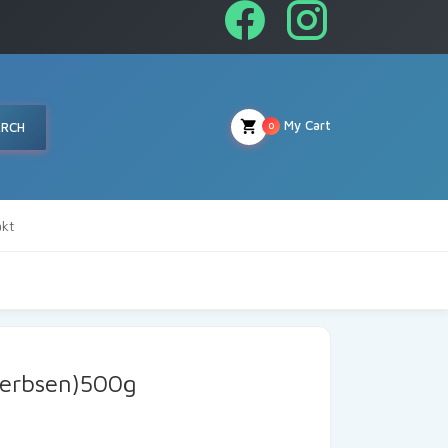
My Cart
ARCH
0
kt
terbsen)500g