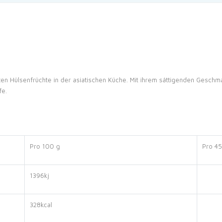
n Hülsenfrüchte in der asiatischen Küche. Mit ihrem sättigenden Geschma
fe.
Pro 100 g
Pro 45
1396kj
328kcal