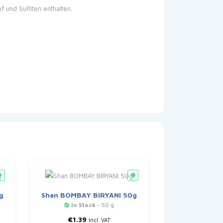
 und Sulfiten enthalten.
g
Shan BOMBAY BIRYANI 50g
In Stock
- 50 g
€
1.39
Incl. VAT