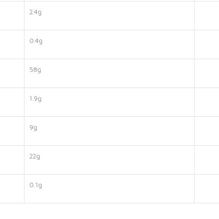
2.4g
0.4g
58g
1.9g
9g
22g
0.1g