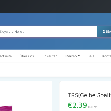
SE
artseite
Über uns
Einkaufen
Marken
Sale
Konta
TRS(Gelbe Spal
€
2.39
Incl. VAT