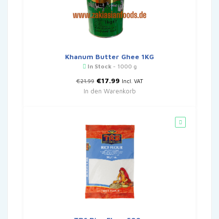
Khanum Butter Ghee 1KG
In Stock
- 1000 g
Ursprünglicher
Aktueller
€
17.99
€
21.99
Incl. VAT
Preis
Preis
In den Warenkorb
war:
ist:
€21.99
€17.99.