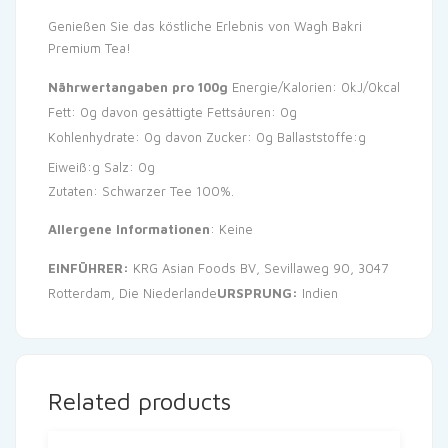
Genießen Sie das köstliche Erlebnis von Wagh Bakri
Premium Tea!
Nährwertangaben pro 100g
Energie/Kalorien: 0kJ/0kcal
Fett: 0g
davon gesättigte Fettsäuren: 0g
Kohlenhydrate: 0g
davon Zucker: 0g
Ballaststoffe:g
Eiweiß:g
Salz: 0g
Zutaten: Schwarzer Tee 100%.
Allergene Informationen
: Keine
EINFÜHRER:
KRG Asian Foods BV, Sevillaweg 90, 3047
Rotterdam, Die Niederlande
URSPRUNG:
Indien
Related products