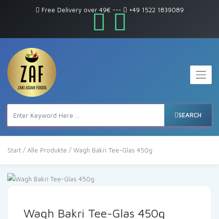
Free Delivery over 49€
---
+49 1522 1839089
SEARCH
Start
/
Alle Produkte
/ Wagh Bakri Tee-Glas 450g
Wagh Bakri Tee-Glas 450g