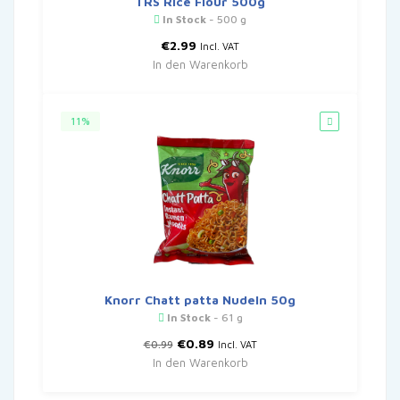
TRS Rice Flour 500g
In Stock
- 500 g
€
2.99
Incl. VAT
In den Warenkorb
11%
Knorr Chatt patta Nudeln 50g
In Stock
- 61 g
Ursprünglicher
Aktueller
€
0.89
€
0.99
Incl. VAT
Preis
Preis
In den Warenkorb
war:
ist:
€0.99
€0.89.