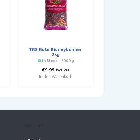
e
TRS Rote Kidneybohnen
2kg
In Stock
- 2000 g
€
9.99
Incl. VAT
In den Warenkorb
Über uns
Über uns