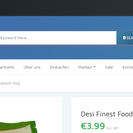
SE
artseite
Über uns
Einkaufen
Marken
Sale
Konta
rdamom 50g
Desi Finest Fo
€
3.99
Incl. VAT