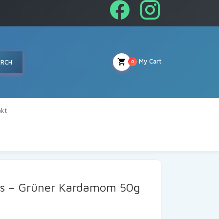
My Cart
ARCH
0
kt
ods – Grüner Kardamom 50g