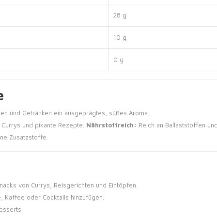
28 g
10 g
0 g
e
sen und Getränken ein ausgeprägtes, süßes Aroma.
, Currys und pikante Rezepte.
Nährstoffreich:
Reich an Ballaststoffen un
e Zusatzstoffe.
cks von Currys, Reisgerichten und Eintöpfen.
, Kaffee oder Cocktails hinzufügen.
esserts.