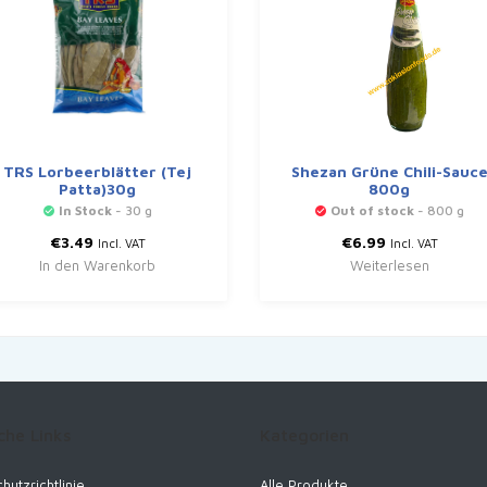
TRS Lorbeerblätter (Tej
Shezan Grüne Chili-Sauc
Patta)30g
800g
In Stock
- 30 g
Out of stock
- 800 g
€
3.49
€
6.99
Incl. VAT
Incl. VAT
In den Warenkorb
Weiterlesen
che Links
Kategorien
hutzrichtlinie
Alle Produkte