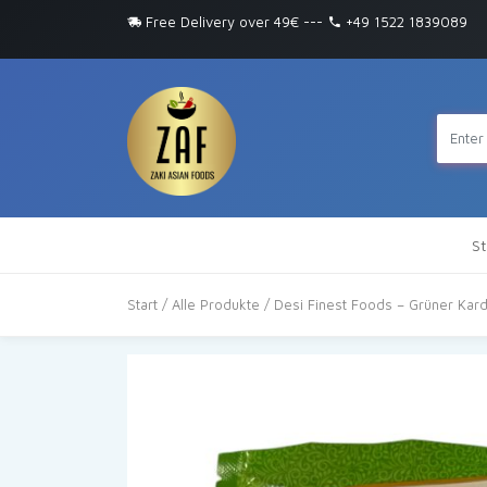
Free Delivery over 49€
---
+49 1522 1839089
St
Start
/
Alle Produkte
/ Desi Finest Foods – Grüner Ka