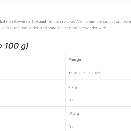
tzten Gewürze, bekannt für sein reiches Aroma und seinen süßen, blumige
, Getränken und in der traditionellen Medizin verwendet wird.
o 100 g)
Menge
1506 kJ / 360 kcal
2.9 g
0 g
74.2 g
0 g