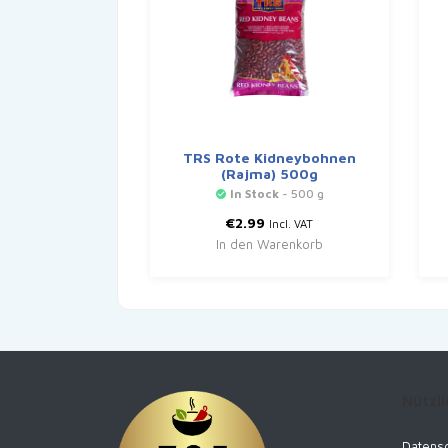
TRS Rote Kidneybohnen
(Rajma) 500g
In Stock
- 500 g
€
2.99
Incl. VAT
In den Warenkorb
Nützli
Datensc