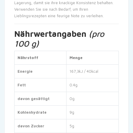
Lagerung, damit sie ihre knackige Konsistenz behalten.
Verwenden Sie sie nach Bedarf, um Ihren
Lieblingsrezepten eine feurige Note zu verleihen.
Nährwertangaben
(pro
100 g)
Nährstoff
Menge
Energie
167,3kJ / 40kcal
Fett
0.4g
davon gesättigt
0g
Kohlenhydrate
9g
davon Zucker
5g