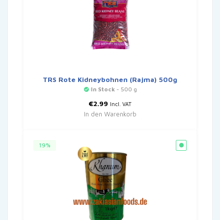
TRS Rote Kidneybohnen (Rajma) 500g
In Stock
- 500 g
€
2.99
Incl. VAT
In den Warenkorb
19%