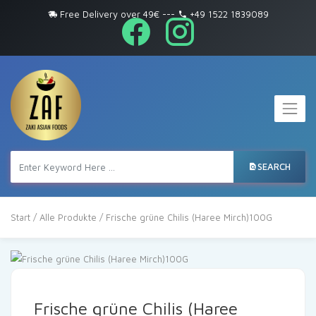
Free Delivery over 49€
---
+49 1522 1839089
SEARCH
Start
/
Alle Produkte
/ Frische grüne Chilis (Haree Mirch)100G
Frische grüne Chilis (Haree