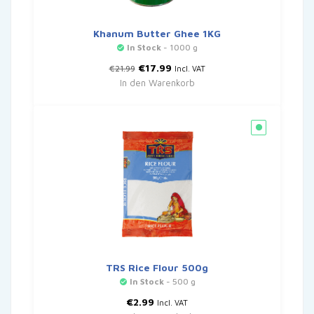
Khanum Butter Ghee 1KG
In Stock
- 1000 g
Ursprünglicher
Aktueller
€
17.99
€
21.99
Incl. VAT
Preis
Preis
In den Warenkorb
war:
ist:
€21.99
€17.99.
TRS Rice Flour 500g
In Stock
- 500 g
€
2.99
Incl. VAT