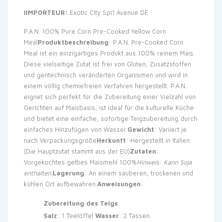
IIMPORTEUR:
Exotic City Sprl Avenue DE
P.A.N. 100% Pure Corn Pre-Cooked Yellow Corn
Meal
Produktbeschreibung
: P.A.N. Pre-Cooked Corn
Meal ist ein einzigartiges Produkt aus 100% reinem Mais.
Diese vielseitige Zutat ist frei von Gluten, Zusatzstoffen
und gentechnisch veränderten Organismen und wird in
einem völlig chemiefreien Verfahren hergestellt. P.A.N.
eignet sich perfekt für die Zubereitung einer Vielzahl von
Gerichten auf Maisbasis, ist ideal für die kulturelle Küche
und bietet eine einfache, sofortige Teigzubereitung durch
einfaches Hinzufügen von Wasser.
Gewicht
: Variiert je
nach Verpackungsgröße
Herkunft
: Hergestellt in Italien
(Die Hauptzutat stammt aus der EU)
Zutaten
:
Vorgekochtes gelbes Maismehl 100%
Hinweis: Kann Soja
enthalten.
Lagerung
: An einem sauberen, trockenen und
kühlen Ort aufbewahren.
Anweisungen
:
Zubereitung des Teigs
Salz
: 1 Teelöffel
Wasser
: 2 Tassen