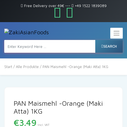
Free Delivery over 49€
---
+49 1522 1839089
SEARCH
Start
/
Alle Produkte
/ PAN Maismehl -Orange (Maki Atta) 1KG
PAN Maismehl -Orange (Maki
Atta) 1KG
€
3.49
Incl. VAT