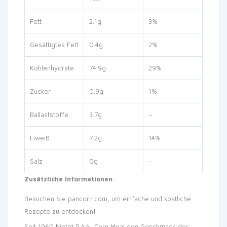
Fett
2.1g
3%
Gesättigtes Fett
0.4g
2%
Kohlenhydrate
74.9g
29%
Zucker
0.9g
1%
Ballaststoffe
3.7g
–
Eiweiß
7.2g
14%
Salz
0g
–
Zusätzliche Informationen
:
Besuchen Sie
pancorn.com
, um einfache und köstliche
Rezepte zu entdecken!
Seit 1960 bietet P.A.N. Corn Meal den Geschmack der