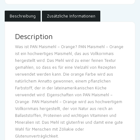
Beschreibung
Zusätzliche Informationen
Description
Was ist PAN Maismehl – Orange? PAN Maismehl – Orange
ist ein hochwertiges Maismehl, das aus Vollkornmais
hergestellt wird. Das Mehl wird zu einer feinen Textur
gemahlen, so dass es für eine Vielzahl von Rezepten
verwendet werden kann. Die orange Farbe wird aus
natürlichem Annatto gewonnen, einem pflanzlichen
Farbstoff, der in der lateinamerikanischen Küche
verwendet wird. Eigenschaften von PAN Maismehl –
Orange: PAN Maismehl – Orange wird aus hochwertigem
Vollkornmais hergestellt, der von Natur aus reich an
Ballaststoffen, Proteinen und wichtigen Vitaminen und
Mineralien ist. Das Mehl ist glutenfrei und damit eine gute
Wahl für Menschen mit Zöliakie oder
Glutenunverträglichkeit.