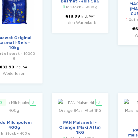
Basmati-Reis 5KG
MAG
In Stock
- 5000 g
(MA
CU
€
18.99
Incl. VAT
Out o
In den Warenkorb
€
6
W
aawat Original
Basmati-Reis –
10kg
t of stock
- 10000
g
€
32.99
Incl. VAT
Weiterlesen
3%
ido Milchpulver
PAN Maismehl -
400g
Orange (Maki Atta)
P
1KG
In Stock
- 400 g
Mais