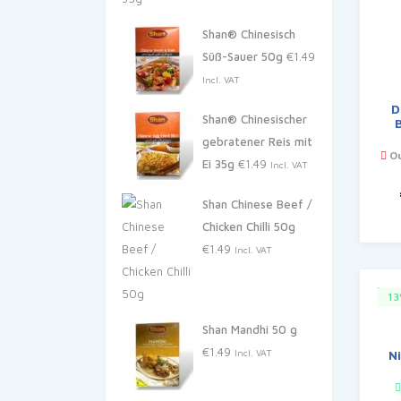
Shan® Chinesisch
Süß-Sauer 50g
€
1.49
Incl. VAT
D
Shan® Chinesischer
gebratener Reis mit
Ou
Ei 35g
€
1.49
Incl. VAT
Shan Chinese Beef /
Chicken Chilli 50g
€
1.49
Incl. VAT
1
Shan Mandhi 50 g
€
1.49
Incl. VAT
N