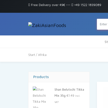
Free Delivery over 49€
---
+49 1522 1839089
St
Start
/ Afrika
Products
Shan Belutschi Tikka
Mix 35g
€
1.49
Incl.
VAT