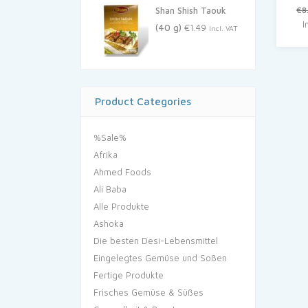
Shan Shish Taouk
€
8
I
(40 g)
€
1.49
Incl. VAT
Product Categories
%Sale%
Afrika
Ahmed Foods
Ali Baba
Alle Produkte
Ashoka
Die besten Desi-Lebensmittel
Eingelegtes Gemüse und Soßen
Fertige Produkte
Frisches Gemüse & Süßes