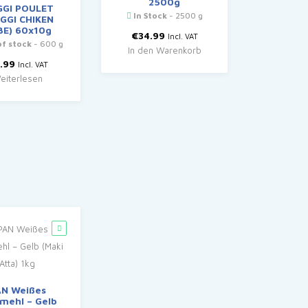
2500g
GI POULET
In Stock
- 2500 g
GGI CHIKEN
BE) 60x10g
€
34.99
Incl. VAT
f stock
- 600 g
In den Warenkorb
.99
Incl. VAT
eiterlesen
AN Weißes
mehl – Gelb