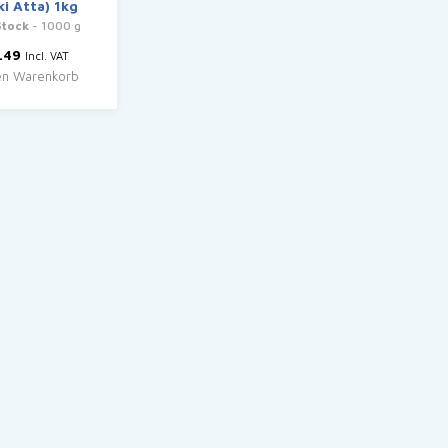
ki Atta) 1kg
Stock
- 1000 g
.49
Incl. VAT
en Warenkorb