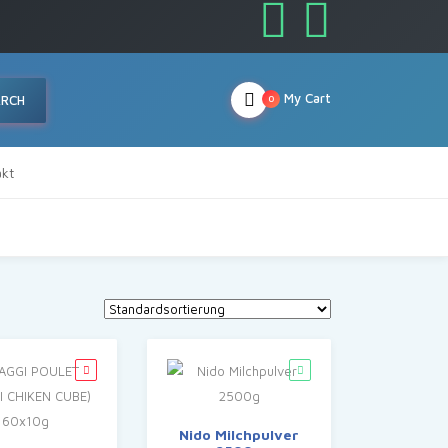
My Cart
ARCH
0
kt
Nido Milchpulver