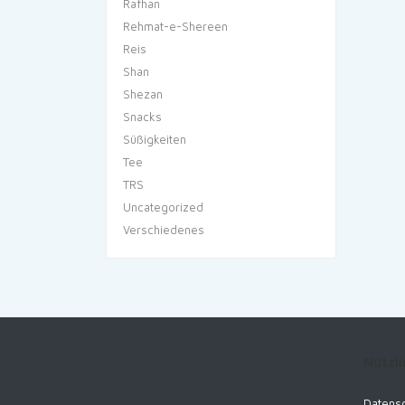
Rafhan
Rehmat-e-Shereen
Reis
Shan
Shezan
Snacks
Süßigkeiten
Tee
TRS
Uncategorized
Verschiedenes
Nützli
Datensc