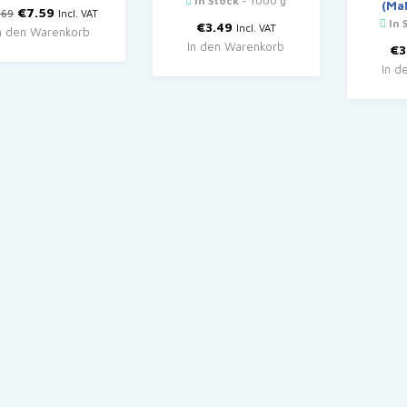
In Stock
- 1000 g
(Ma
Ursprünglicher
Aktueller
€
7.59
.69
Incl. VAT
In 
Preis
Preis
€
3.49
Incl. VAT
n den Warenkorb
war:
ist:
In den Warenkorb
€
3
€8.69
€7.59.
In d