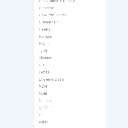
Gesundheit & Beauty
Getränke
Gewürze Pulver
Gramarhein
HeeRa
Hemani
Hikmat
Jyoti
Khanum
KTC
Laziza
Linsen & Daals
MDH
Mehl
National
NESTLE
Öl
Patak