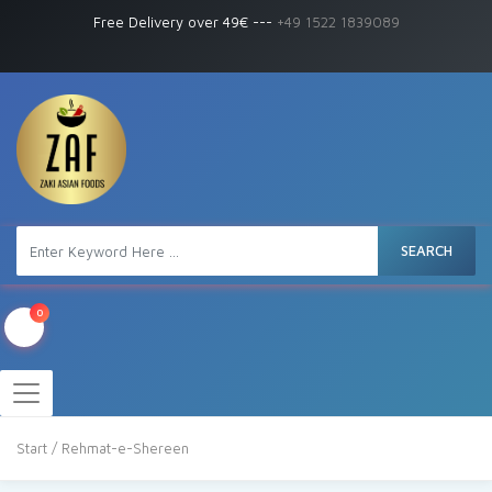
Free Delivery over 49€
---
+49 1522 1839089
SEARCH
0
Start
/ Rehmat-e-Shereen