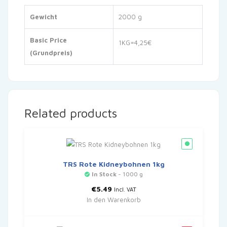
Gewicht
2000 g
Basic Price
1KG=4,25€
(Grundpreis)
Related products
TRS Rote Kidneybohnen 1kg
In Stock
- 1000 g
€
5.49
Incl. VAT
In den Warenkorb