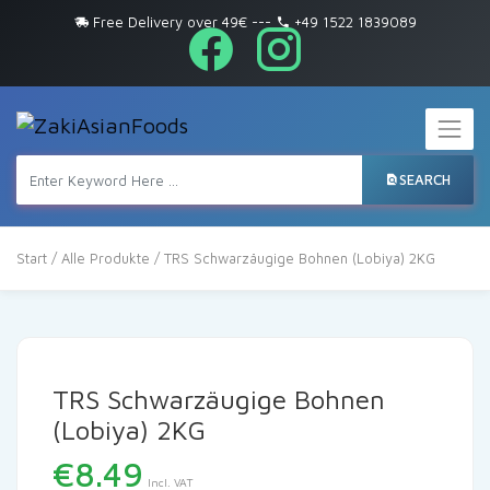
Free Delivery over 49€
---
+49 1522 1839089
SEARCH
Start
/
Alle Produkte
/ TRS Schwarzäugige Bohnen (Lobiya) 2KG
TRS Schwarzäugige Bohnen
(Lobiya) 2KG
€
8.49
Incl. VAT