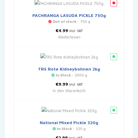
PACHRANGA LASUDA PICKLE 750g
Out of stock
- 750 g
€
4.99
Incl. VAT
Weiterlesen
TRS Rote Kidneybohnen 2kg
In Stock
- 2000 g
€
9.99
Incl. VAT
In den Warenkorb
National Mixed Pickle 320g
In Stock
- 320 g
€
2.99
Incl. VAT