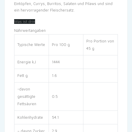
Eintöpfen, Currys, Burritos, Salaten und Pilaws und sind
ein hervorragender Fleischersatz.
Was ist drin
Nährwertangaben
Pro Portion von
Typische Werte
Pro 100 g
45 g
Energie kJ
1444
Fett g
1.6
-davon
gesättigte
0.5
Fettsäuren
Kohlenhydrate
54.1
– davon Zucker
2.9