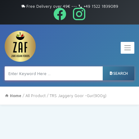
Free Delivery over 49€
---
+49 1522 1839089
SEARCH
Home
/
All Product
/ TRS Jaggery Goor -Gur(900g)