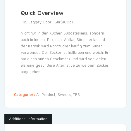
Quick Overview
TRS Jaggey Goor -Gur(900g)
Nicht nur in den Küchen Südostasiens, sondern
auch in Indien, Pakistan, Afrika, Südamerika und
der Karibik wird Rohrzucker häufig zum Süßen
verwendet. Der Zucker ist hellbraun und weich. Er
hat einen süßen Geschmack und wird von vielen
als eine gesündere Alternative zu weißem Zucker
angesehen.
Categories:
All Product
,
Sweets
,
TRS
Additional information